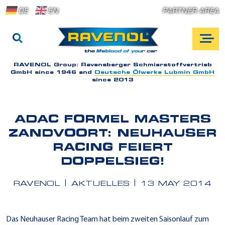
DE
EN
PARTNER AREA
RAVENOL Group:
Ravensberger Schmierstoffvertrieb
GmbH since 1946 and
Deutsche Ölwerke Lubmin GmbH
since 2013
ADAC FORMEL MASTERS
ZANDVOORT: NEUHAUSER
RACING FEIERT
DOPPELSIEG!
RAVENOL
AKTUELLES
13 MAY 2014
Das Neuhauser Racing Team hat beim zweiten Saisonlauf zum