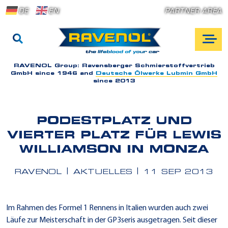
DE
EN
PARTNER AREA
RAVENOL Group:
Ravensberger Schmierstoffvertrieb
GmbH since 1946 and
Deutsche Ölwerke Lubmin GmbH
since 2013
PODESTPLATZ UND
VIERTER PLATZ FÜR LEWIS
WILLIAMSON IN MONZA
RAVENOL
AKTUELLES
11 SEP 2013
Im Rahmen des Formel 1 Rennens in Italien wurden auch zwei
Läufe zur Meisterschaft in der GP3seris ausgetragen. Seit dieser