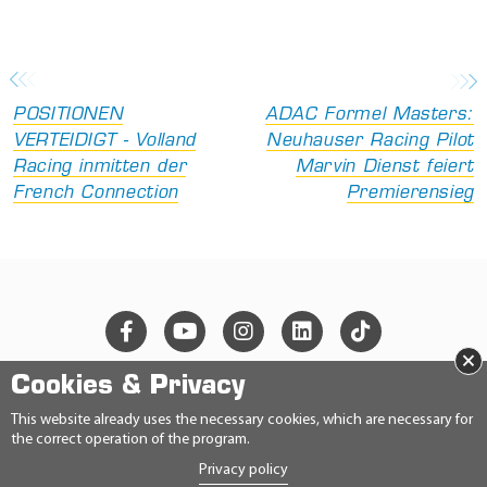
POSITIONEN
ADAC Formel Masters:
VERTEIDIGT - Volland
Neuhauser Racing Pilot
Racing inmitten der
Marvin Dienst feiert
French Connection
Premierensieg
×
Cookies & Privacy
© 2026 Ravensberger Schmierstoffvertrieb GmbH
This website already uses the necessary cookies, which are necessary for
the correct operation of the program.
CONTACT
Privacy policy
PRIVACY STATEMENT