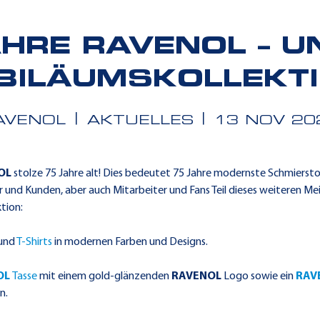
AHRE RAVENOL – U
BILÄUMSKOLLEKT
AVENOL
AKTUELLES
13 NOV 20
OL
stolze 75 Jahre alt! Dies bedeutet 75 Jahre modernste Schmierst
r und Kunden, aber auch Mitarbeiter und Fans Teil dieses weiteren Mei
tion:
und
T-Shirts
in modernen Farben und Designs.
OL
Tasse
mit einem gold-glänzenden
RAVENOL
Logo sowie ein
RAV
n.