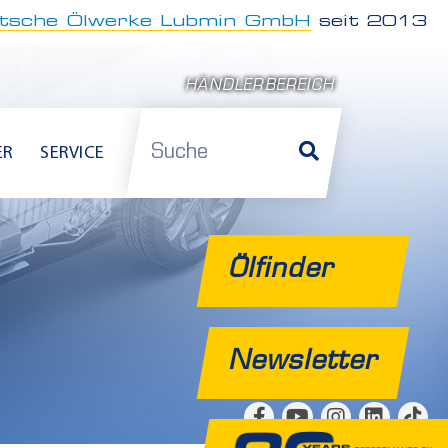
tsche Ölwerke Lubmin GmbH
seit 2013
HÄNDLERBEREICH
Suche
ER
SERVICE
Ölfinder
Newsletter