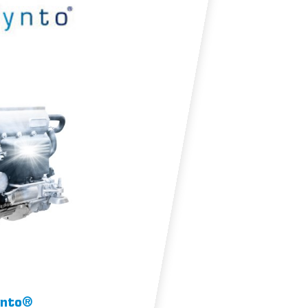
ORHYGIENE
ynto®