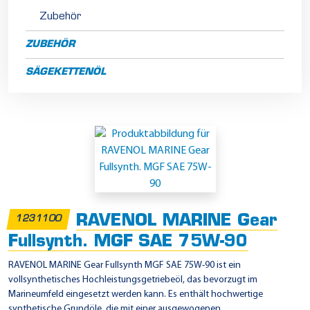
Zubehör
ZUBEHÖR
SÄGEKETTENÖL
M
a
r
i
n
RAVENOL MARINE Gear
1231100
e
Fullsynth. MGF SAE 75W-90
-
RAVENOL MARINE Gear Fullsynth MGF SAE 75W-90 ist ein
G
vollsynthetisches Hochleistungsgetriebeöl, das bevorzugt im
e
Marineumfeld eingesetzt werden kann. Es enthält hochwertige
t
synthetische Grundöle, die mit einer ausgewogenen