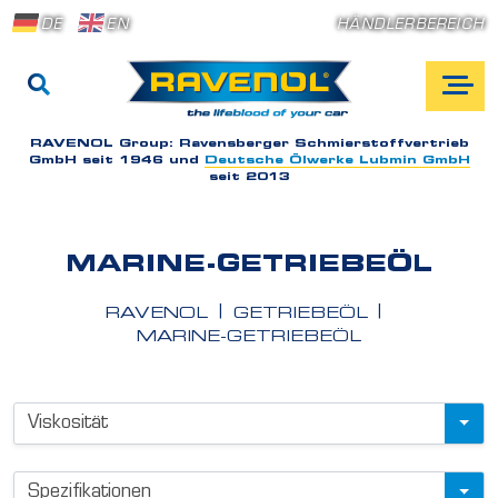
DE
EN
HÄNDLERBEREICH
RAVENOL Group:
Ravensberger Schmierstoffvertrieb
GmbH seit 1946 und
Deutsche Ölwerke Lubmin GmbH
seit 2013
MARINE-GETRIEBEÖL
RAVENOL
GETRIEBEÖL
MARINE-GETRIEBEÖL
P
Viskosität
r
o
Spezifikationen