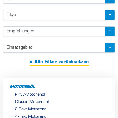
d
u
Öltyp
c
t
f
Empfehlungen
i
l
Einsatzgebiet
t
e
Alle Filter zurücksetzen
r
MOTORENÖL
PKW-Motorenöl
Classic-Motorenöl
2-Takt Motorenöl
4-Takt Motorenöl