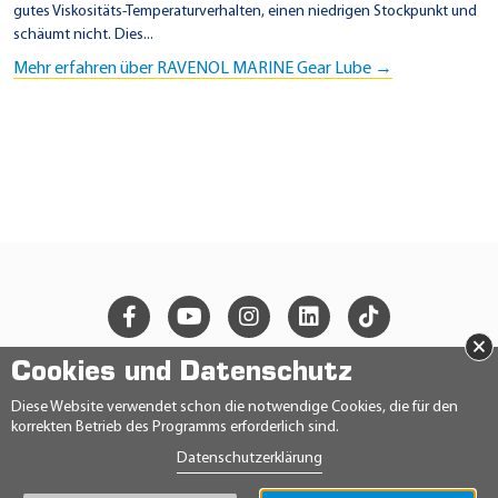
gutes Viskositäts-Temperaturverhalten, einen niedrigen Stockpunkt und
schäumt nicht. Dies...
Mehr erfahren über RAVENOL MARINE Gear Lube →
×
Cookies und Datenschutz
© 2026 Ravensberger Schmierstoffvertrieb GmbH
Diese Website verwendet schon die notwendige Cookies, die für den
korrekten Betrieb des Programms erforderlich sind.
KONTAKT
Datenschutzerklärung
DATENSCHUTZERKLÄRUNG
IMPRESSUM