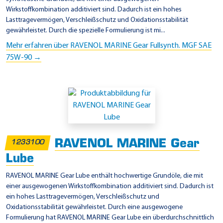
Wirkstoffkombination additiviert sind. Dadurch ist ein hohes
r
Lasttragevermögen, Verschleißschutz und Oxidationsstabilität
i
gewährleistet. Durch die spezielle Formulierung ist mi...
e
Mehr erfahren über RAVENOL MARINE Gear Fullsynth. MGF SAE
b
75W-90 →
e
ö
l
P
r
o
RAVENOL MARINE Gear
1233100
d
Lube
u
RAVENOL MARINE Gear Lube enthält hochwertige Grundöle, die mit
k
einer ausgewogenen Wirkstoffkombination additiviert sind. Dadurch ist
t
ein hohes Lasttragevermögen, Verschleißschutz und
e
Oxidationsstabilität gewährleistet. Durch eine ausgewogene
Formulierung hat RAVENOL MARINE Gear Lube ein überdurchschnittlich