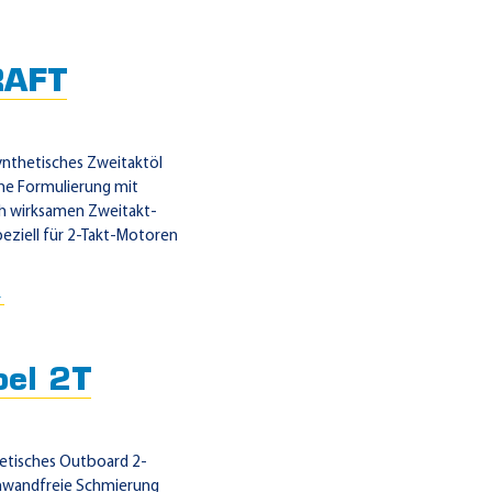
AFT
ynthetisches Zweitaktöl
ine Formulierung mit
ich wirksamen Zweitakt-
peziell für 2-Takt-Motoren
→
el 2T
hetisches Outboard 2-
Einwandfreie Schmierung