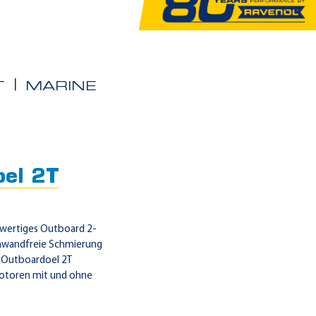
T
MARINE
el 2T
hwertiges Outboard 2-
Einwandfreie Schmierung
L Outboardoel 2T
rmotoren mit und ohne