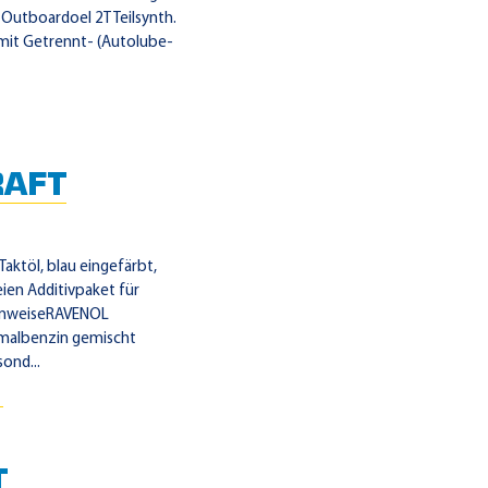
Outboardoel 2T Teilsynth.
mit Getrennt- (Autolube-
AFT
Taktöl, blau eingefärbt,
eien Additivpaket für
hinweiseRAVENOL
ormalbenzin gemischt
ond...
→
T