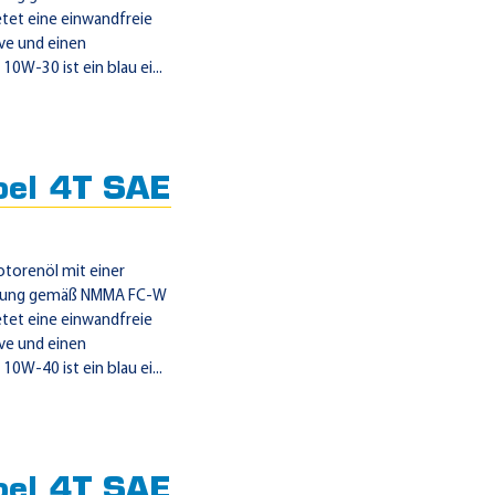
et eine einwandfreie
ve und einen
W-30 ist ein blau ei...
el 4T SAE
otorenöl mit einer
itzung gemäß NMMA FC-W
et eine einwandfreie
ve und einen
W-40 ist ein blau ei...
el 4T SAE