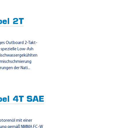
el 2T
ges Outboard 2-Takt-
 spezielle Low-Ash
frischwassergekühlten
emischschmierung
ungen der Nati...
el 4T SAE
otorenöl mit einer
itzung gemäß NMMA FC-W