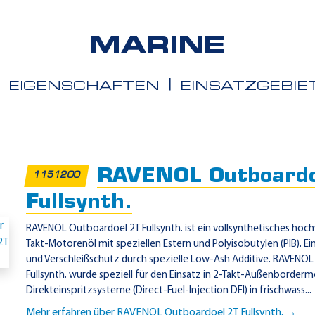
MARINE
EIGENSCHAFTEN
EINSATZGEBIE
iete
RAVENOL Outboardo
1151200
Fullsynth.
RAVENOL Outboardoel 2T Fullsynth. ist ein vollsynthetisches hoc
Takt-Motorenöl mit speziellen Estern und Polyisobutylen (PIB). 
und Verschleißschutz durch spezielle Low-Ash Additive. RAVENO
Fullsynth. wurde speziell für den Einsatz in 2-Takt-Außenborde
Direkteinspritzsysteme (Direct-Fuel-Injection DFI) in frischwass...
Mehr erfahren über RAVENOL Outboardoel 2T Fullsynth. →