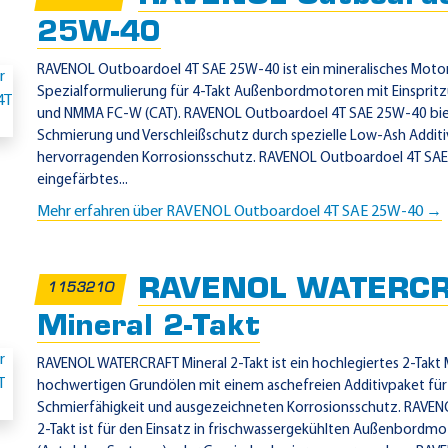
25W-40
RAVENOL Outboardoel 4T SAE 25W-40 ist ein mineralisches Moto
Spezialformulierung für 4-Takt Außenbordmotoren mit Einspr
und NMMA FC-W (CAT). RAVENOL Outboardoel 4T SAE 25W-40 biet
Schmierung und Verschleißschutz durch spezielle Low-Ash Additi
hervorragenden Korrosionsschutz. RAVENOL Outboardoel 4T SAE 
eingefärbtes...
Mehr erfahren über RAVENOL Outboardoel 4T SAE 25W-40 →
RAVENOL WATERCR
1153210
Mineral 2-Takt
RAVENOL WATERCRAFT Mineral 2-Takt ist ein hochlegiertes 2-Takt 
hochwertigen Grundölen mit einem aschefreien Additivpaket für
Schmierfähigkeit und ausgezeichneten Korrosionsschutz. RAVE
2-Takt ist für den Einsatz in frischwassergekühlten Außenbordm