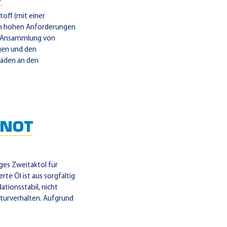
off (mit einer
den hohen Anforderungen
ie Ansammlung von
gen und den
häden an den
 NOT
ges Zweitaktöl für
te Öl ist aus sorgfältig
ationsstabil, nicht
turverhalten. Aufgrund