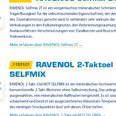
RAVENOL Selfmix 2T ist ein vorgemischter mineralischer Schmierst
Trägerflüssigkeit für die selbstmischenden Eigenschaften), der 
des Zweitaktmotors gerecht wird. Er verhindert sehr wirksam d
Verkokungen in den Kolbenringnuten, den Verbrennungsräumun
Auslassschlitzen. Verschmutzungen von Zündkerzen und Rostsc
Treibwerkstei...
Mehr erfahren über RAVENOL Selfmix 2T →
RAVENOL 2-Taktoel
1153101
SELFMIX
RAVENOL 2-Takt-Oel NOT SELFMIX ist ein mineralisches hochwerti
konventionelle 2-Takt-Motoren ohne Selbstmischung. Das unlegier
ausgewählten, rein mineralischen Raffinaten hergestellt. Es ist oxid
schäumend und besitzt ein ausgezeichnetes Viskositäts-Tempera
des niedrigen Stockpunktes lässt sich dieses Öl bei tiefen...
Mehr erfahren über RAVENOL 2-Taktoel NOT SELFMIX →