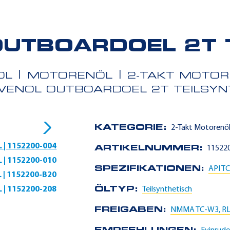
UTBOARDOEL 2T 
OL
MOTORENÖL
2-TAKT MOTO
VENOL OUTBOARDOEL 2T TEILSYN
KATEGORIE:
2-Takt Motorenö
L | 1152200-004
ARTIKELNUMMER:
11522
L | 1152200-010
SPEZIFIKATIONEN:
API T
L | 1152200-B20
L | 1152200-208
ÖLTYP:
Teilsynthetisch
FREIGABEN:
NMMA TC-W3, RL