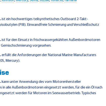
e
,
Johnson
,
Mercury
,
Selva
,
Suzuki
,
Tohatsu
,
Yamaha
.
ist ein hochwertiges teilsynthetisches Outboard 2-Takt-
yisobutylen (PIB). Einwandfreie Schmierung und Verschleißschutz
.
ist für den Einsatz in frischwassergekühlten Außenbordmotoren
r Gemischschmierung vorgesehen.
.
erfüllt die Anforderungen der National Marine Manufacturers
S, Mercury).
ise
.
kann unter Anwendung des vom Motorenhersteller
s in alle Außenbordmotoren eingesetzt werden, für die ein Öl nach
ingesetzt werden für Motoren im Seewasserbetrieb. Typisches