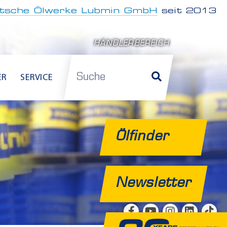
tsche Ölwerke Lubmin GmbH
seit 2013
HÄNDLERBEREICH
Suche
ER
SERVICE
Ölfinder
Newsletter