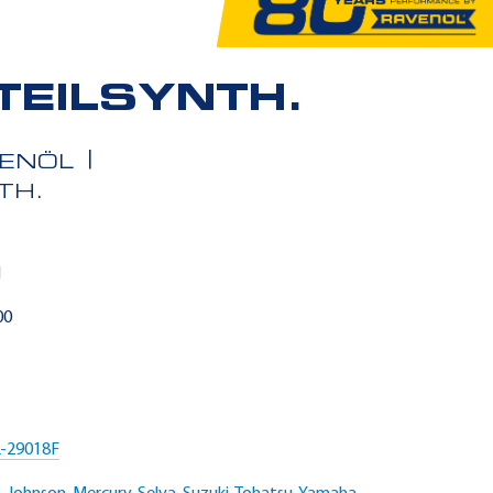
TEILSYNTH.
RENÖL
TH.
l
00
C
-29018F