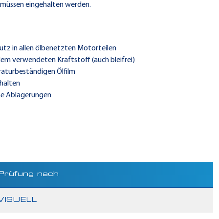
r müssen eingehalten werden.
utz in allen ölbenetzten Motorteilen
m verwendeten Kraftstoff (auch bleifrei)
raturbeständigen Ölfilm
rhalten
hne Ablagerungen
Prüfung nach
VISUELL