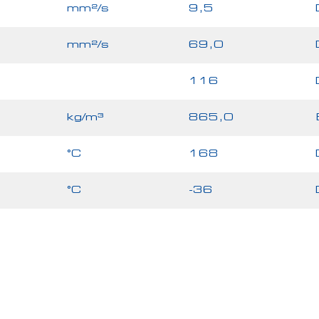
mm²/s
9,5
mm²/s
69,0
116
kg/m³
865,0
°C
168
°C
-36