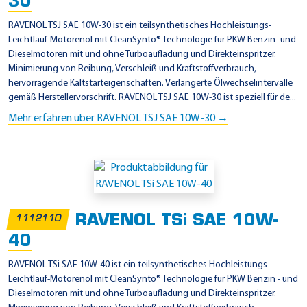
i
30
l
RAVENOL TSJ SAE 10W-30 ist ein teilsynthetisches Hochleistungs-
s
Leichtlauf-Motorenöl mit CleanSynto® Technologie für PKW Benzin- und
Dieselmotoren mit und ohne Turboaufladung und Direkteinspritzer.
y
Minimierung von Reibung, Verschleiß und Kraftstoffverbrauch,
n
hervorragende Kaltstarteigenschaften. Verlängerte Ölwechselintervalle
t
gemäß Herstellervorschrift. RAVENOL TSJ SAE 10W-30 ist speziell für de...
h
Mehr erfahren über RAVENOL TSJ SAE 10W-30 →
e
t
i
s
c
RAVENOL TSi SAE 10W-
1112110
h
40
RAVENOL TSi SAE 10W-40 ist ein teilsynthetisches Hochleistungs-
Leichtlauf-Motorenöl mit CleanSynto® Technologie für PKW Benzin - und
Dieselmotoren mit und ohne Turboaufladung und Direkteinspritzer.