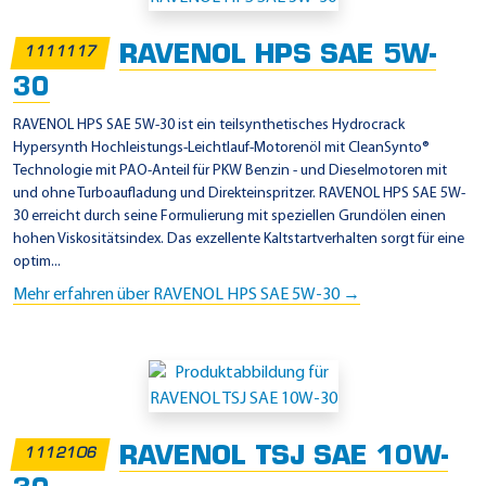
i
n
RAVENOL HPS SAE 5W-
1111117
s
30
a
t
RAVENOL HPS SAE 5W-30 ist ein teilsynthetisches Hydrocrack
Hypersynth Hochleistungs-Leichtlauf-Motorenöl mit CleanSynto®
z
Technologie mit PAO-Anteil für PKW Benzin - und Dieselmotoren mit
g
und ohne Turboaufladung und Direkteinspritzer. RAVENOL HPS SAE 5W-
e
30 erreicht durch seine Formulierung mit speziellen Grundölen einen
hohen Viskositätsindex. Das exzellente Kaltstartverhalten sorgt für eine
b
optim...
i
Mehr erfahren über RAVENOL HPS SAE 5W-30 →
e
t
e
-
T
RAVENOL TSJ SAE 10W-
e
1112106