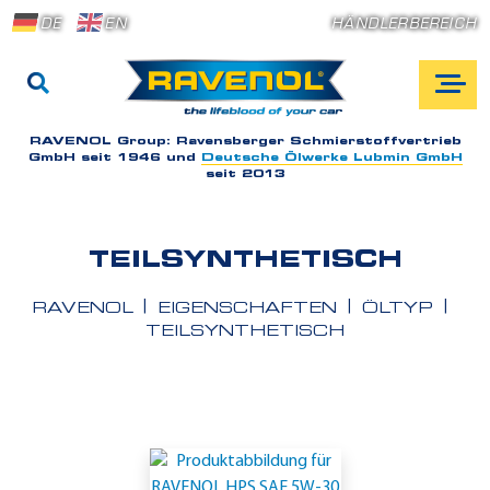
DE
EN
HÄNDLERBEREICH
RAVENOL Group:
Ravensberger Schmierstoffvertrieb
GmbH seit 1946 und
Deutsche Ölwerke Lubmin GmbH
seit 2013
TEILSYNTHETISCH
RAVENOL
EIGENSCHAFTEN
ÖLTYP
TEILSYNTHETISCH
E