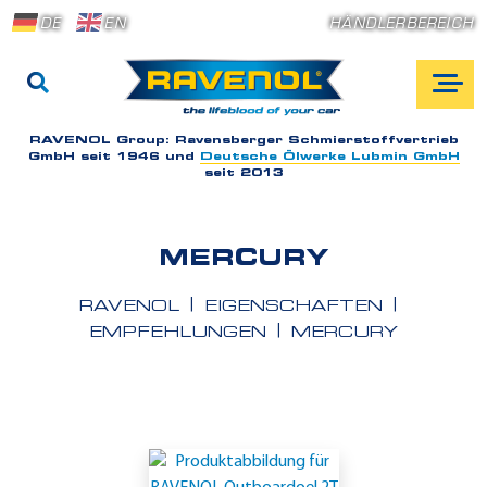
DE
EN
HÄNDLERBEREICH
RAVENOL Group:
Ravensberger Schmierstoffvertrieb
GmbH seit 1946 und
Deutsche Ölwerke Lubmin GmbH
seit 2013
MERCURY
RAVENOL
EIGENSCHAFTEN
EMPFEHLUNGEN
MERCURY
E