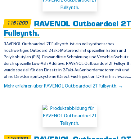
i
n
s
RAVENOL Outboardoel 2T
1151200
a
Fullsynth.
t
z
RAVENOL Outboardoel 2T Fullsynth. ist ein vollsynthetisches
hochwertiges Outboard 2-Takt-Motorenöl mit speziellen Estern und
g
Polyisobutylen (PIB). Einwandfreie Schmierung und Verschleißschutz
e
durch spezielle Low-Ash Additive. RAVENOL Outboardoel 2T Fullsynth.
b
wurde speziell für den Einsatz in 2-Takt-Außenbordermotoren mit und
ohne Direkteinspritzsysteme (Direct-Fuel-Injection DFI) in frischwass...
i
Mehr erfahren über RAVENOL Outboardoel 2T Fullsynth. →
e
t
e
-
M
e