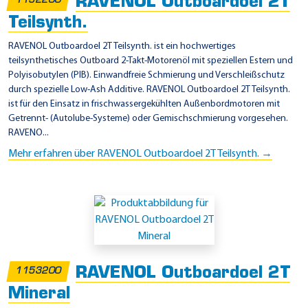
RAVENOL Outboardoel 2T
r
1152200
c
Teilsynth.
u
RAVENOL Outboardoel 2T Teilsynth. ist ein hochwertiges
r
teilsynthetisches Outboard 2-Takt-Motorenöl mit speziellen Estern und
Polyisobutylen (PIB). Einwandfreie Schmierung und Verschleißschutz
y
durch spezielle Low-Ash Additive. RAVENOL Outboardoel 2T Teilsynth.
ist für den Einsatz in frischwassergekühlten Außenbordmotoren mit
Getrennt- (Autolube-Systeme) oder Gemischschmierung vorgesehen.
RAVENO...
Mehr erfahren über RAVENOL Outboardoel 2T Teilsynth. →
RAVENOL Outboardoel 2T
1153200
Mineral