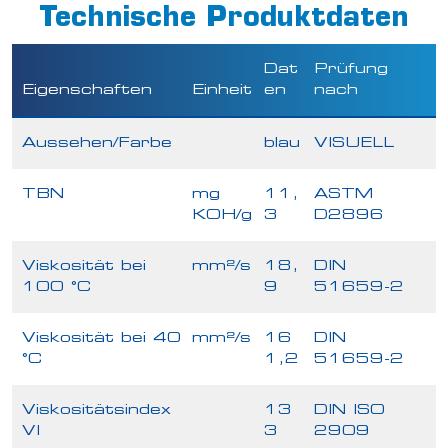
Technische Produktdaten
Dat
Prüfung
Eigenschaften
Einheit
en
nach
Aussehen/Farbe
blau
VISUELL
TBN
mg
11,
ASTM
KOH/g
3
D2896
Viskosität bei
mm²/s
18,
DIN
100 °C
9
51659-2
Viskosität bei 40
mm²/s
16
DIN
°C
1,2
51659-2
Viskositätsindex
13
DIN ISO
VI
3
2909