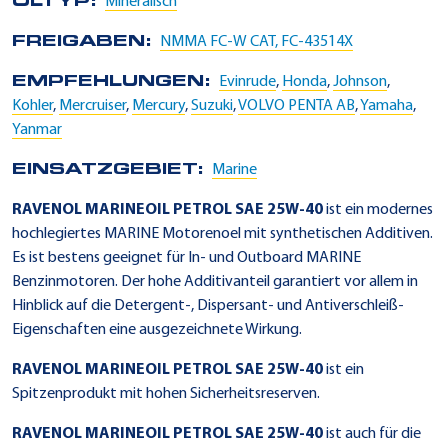
ÖLTYP:
Mineralisch
FREIGABEN:
NMMA FC-W CAT, FC-43514X
EMPFEHLUNGEN:
Evinrude
,
Honda
,
Johnson
,
Kohler
,
Mercruiser
,
Mercury
,
Suzuki
,
VOLVO PENTA AB
,
Yamaha
,
Yanmar
EINSATZGEBIET:
Marine
RAVENOL MARINEOIL PETROL SAE 25W-40
ist ein modernes
hochlegiertes MARINE Motorenoel mit synthetischen Additiven.
Es ist bestens geeignet für In- und Outboard MARINE
Benzinmotoren. Der hohe Additivanteil garantiert vor allem in
Hinblick auf die Detergent-, Dispersant- und Antiverschleiß-
Eigenschaften eine ausgezeichnete Wirkung.
RAVENOL MARINEOIL PETROL SAE 25W-40
ist ein
Spitzenprodukt mit hohen Sicherheitsreserven.
RAVENOL MARINEOIL PETROL SAE 25W-40
ist auch für die