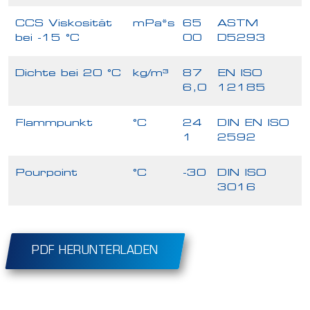
CCS Viskosität
mPa*s
65
ASTM
bei -15 °C
00
D5293
Dichte bei 20 °C
kg/m³
87
EN ISO
6,0
12185
Flammpunkt
°C
24
DIN EN ISO
1
2592
Pourpoint
°C
-30
DIN ISO
3016
PDF HERUNTERLADEN