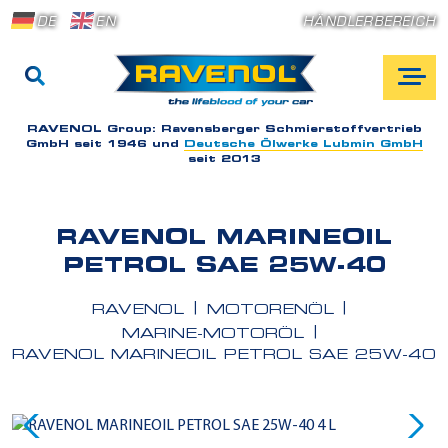
DE
EN
HÄNDLERBEREICH
RAVENOL Group:
Ravensberger Schmierstoffvertrieb
GmbH seit 1946 und
Deutsche Ölwerke Lubmin GmbH
seit 2013
RAVENOL MARINEOIL
PETROL SAE 25W-40
RAVENOL
MOTORENÖL
MARINE-MOTORÖL
RAVENOL MARINEOIL PETROL SAE 25W-40