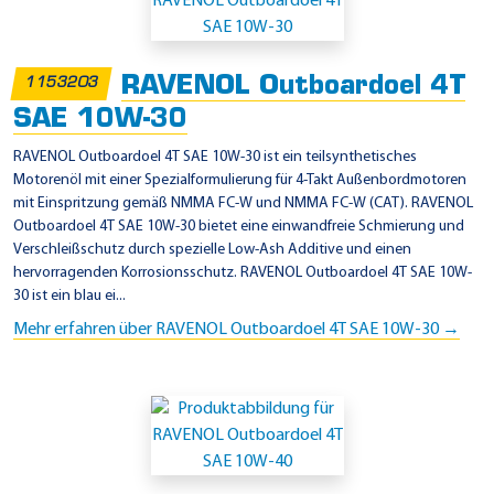
i
n
s
RAVENOL Outboardoel 4T
1153203
a
SAE 10W-30
t
z
RAVENOL Outboardoel 4T SAE 10W-30 ist ein teilsynthetisches
Motorenöl mit einer Spezialformulierung für 4-Takt Außenbordmotoren
g
mit Einspritzung gemäß NMMA FC-W und NMMA FC-W (CAT). RAVENOL
e
Outboardoel 4T SAE 10W-30 bietet eine einwandfreie Schmierung und
b
Verschleißschutz durch spezielle Low-Ash Additive und einen
hervorragenden Korrosionsschutz. RAVENOL Outboardoel 4T SAE 10W-
i
30 ist ein blau ei...
e
Mehr erfahren über RAVENOL Outboardoel 4T SAE 10W-30 →
t
e
-
N
M