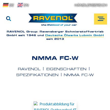
DE
EN
HÄNDLERBEREICH
RAVENOL Group:
Ravensberger Schmierstoffvertrieb
GmbH seit 1946 und
Deutsche Ölwerke Lubmin GmbH
seit 2013
NMMA FC-W
RAVENOL
EIGENSCHAFTEN
SPEZIFIKATIONEN
NMMA FC-W
E