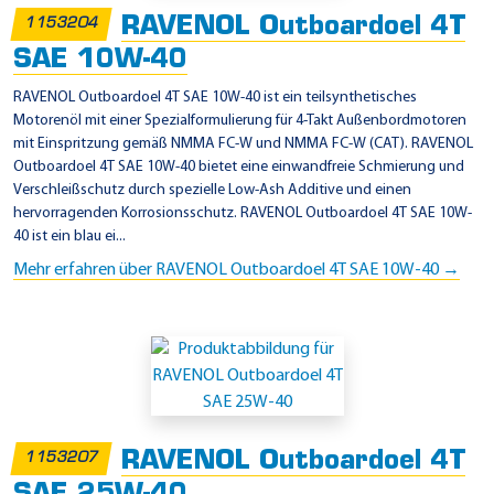
M
RAVENOL Outboardoel 4T
1153204
A
SAE 10W-40
F
C
RAVENOL Outboardoel 4T SAE 10W-40 ist ein teilsynthetisches
Motorenöl mit einer Spezialformulierung für 4-Takt Außenbordmotoren
-
mit Einspritzung gemäß NMMA FC-W und NMMA FC-W (CAT). RAVENOL
W
Outboardoel 4T SAE 10W-40 bietet eine einwandfreie Schmierung und
Verschleißschutz durch spezielle Low-Ash Additive und einen
hervorragenden Korrosionsschutz. RAVENOL Outboardoel 4T SAE 10W-
40 ist ein blau ei...
Mehr erfahren über RAVENOL Outboardoel 4T SAE 10W-40 →
RAVENOL Outboardoel 4T
1153207