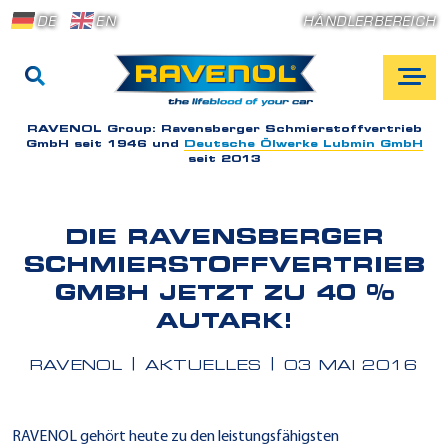
DE
EN
HÄNDLERBEREICH
RAVENOL Group:
Ravensberger Schmierstoffvertrieb
GmbH seit 1946 und
Deutsche Ölwerke Lubmin GmbH
seit 2013
DIE RAVENSBERGER
SCHMIERSTOFFVERTRIEB
GMBH JETZT ZU 40 %
AUTARK!
RAVENOL
AKTUELLES
03 MAI 2016
RAVENOL gehört heute zu den leistungsfähigsten