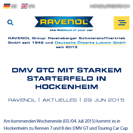
DE
EN
HÄNDLERBEREICH
RAVENOL Group:
Ravensberger Schmierstoffvertrieb
GmbH seit 1946 und
Deutsche Ölwerke Lubmin GmbH
seit 2013
DMV GTC MIT STARKEM
STARTERFELD IN
HOCKENHEIM
RAVENOL
AKTUELLES
29 JUN 2015
Am kommenden Wochenende (03./04. Juli 2015) kommt es in
Hockenheim zu Rennen 7 und 8 des DMV GT und Touring Car Cup