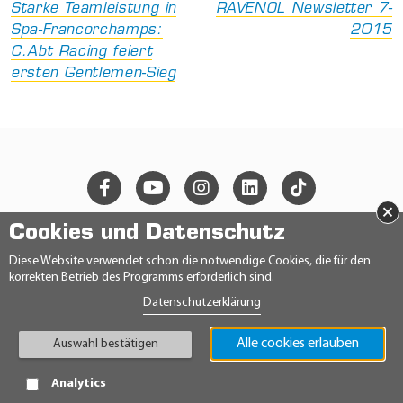
Starke Teamleistung in
RAVENOL Newsletter 7-
Spa-Francorchamps:
2015
C.Abt Racing feiert
ersten Gentlemen-Sieg
×
Cookies und Datenschutz
© 2026 Ravensberger Schmierstoffvertrieb GmbH
Diese Website verwendet schon die notwendige Cookies, die für den
korrekten Betrieb des Programms erforderlich sind.
KONTAKT
Datenschutzerklärung
DATENSCHUTZERKLÄRUNG
IMPRESSUM
AGB
Alle cookies erlauben
Auswahl bestätigen
TEILNAHMEBEDINGUNGEN
HINWEISGEBERRICHTLINIE
Analytics