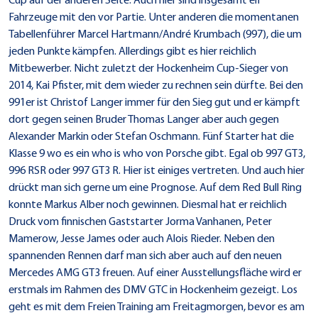
Cup auf der anderen Seite. Auch hier sind insgesamt elf
Fahrzeuge mit den vor Partie. Unter anderen die momentanen
Tabellenführer Marcel Hartmann/André Krumbach (997), die um
jeden Punkte kämpfen. Allerdings gibt es hier reichlich
Mitbewerber. Nicht zuletzt der Hockenheim Cup-Sieger von
2014, Kai Pfister, mit dem wieder zu rechnen sein dürfte. Bei den
991er ist Christof Langer immer für den Sieg gut und er kämpft
dort gegen seinen Bruder Thomas Langer aber auch gegen
Alexander Markin oder Stefan Oschmann. Fünf Starter hat die
Klasse 9 wo es ein who is who von Porsche gibt. Egal ob 997 GT3,
996 RSR oder 997 GT3 R. Hier ist einiges vertreten. Und auch hier
drückt man sich gerne um eine Prognose. Auf dem Red Bull Ring
konnte Markus Alber noch gewinnen. Diesmal hat er reichlich
Druck vom finnischen Gaststarter Jorma Vanhanen, Peter
Mamerow, Jesse James oder auch Alois Rieder. Neben den
spannenden Rennen darf man sich aber auch auf den neuen
Mercedes AMG GT3 freuen. Auf einer Ausstellungsfläche wird er
erstmals im Rahmen des DMV GTC in Hockenheim gezeigt. Los
geht es mit dem Freien Training am Freitagmorgen, bevor es am