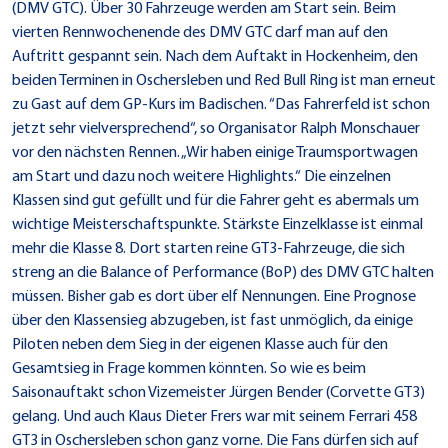
(DMV GTC). Über 30 Fahrzeuge werden am Start sein. Beim
vierten Rennwochenende des DMV GTC darf man auf den
Auftritt gespannt sein. Nach dem Auftakt in Hockenheim, den
beiden Terminen in Oschersleben und Red Bull Ring ist man erneut
zu Gast auf dem GP-Kurs im Badischen. “Das Fahrerfeld ist schon
jetzt sehr vielversprechend“, so Organisator Ralph Monschauer
vor den nächsten Rennen. „Wir haben einige Traumsportwagen
am Start und dazu noch weitere Highlights.“ Die einzelnen
Klassen sind gut gefüllt und für die Fahrer geht es abermals um
wichtige Meisterschaftspunkte. Stärkste Einzelklasse ist einmal
mehr die Klasse 8. Dort starten reine GT3-Fahrzeuge, die sich
streng an die Balance of Performance (BoP) des DMV GTC halten
müssen. Bisher gab es dort über elf Nennungen. Eine Prognose
über den Klassensieg abzugeben, ist fast unmöglich, da einige
Piloten neben dem Sieg in der eigenen Klasse auch für den
Gesamtsieg in Frage kommen könnten. So wie es beim
Saisonauftakt schon Vizemeister Jürgen Bender (Corvette GT3)
gelang. Und auch Klaus Dieter Frers war mit seinem Ferrari 458
GT3 in Oschersleben schon ganz vorne. Die Fans dürfen sich auf