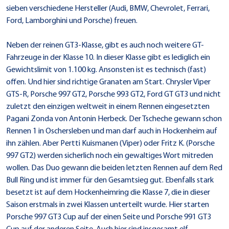
sieben verschiedene Hersteller (Audi, BMW, Chevrolet, Ferrari,
Ford, Lamborghini und Porsche) freuen.
Neben der reinen GT3-Klasse, gibt es auch noch weitere GT-
Fahrzeuge in der Klasse 10. In dieser Klasse gibt es lediglich ein
Gewichtslimit von 1.100 kg. Ansonsten ist es technisch (fast)
offen. Und hier sind richtige Granaten am Start. Chrysler Viper
GTS-R, Porsche 997 GT2, Porsche 993 GT2, Ford GT GT3 und nicht
zuletzt den einzigen weltweit in einem Rennen eingesetzten
Pagani Zonda von Antonin Herbeck. Der Tscheche gewann schon
Rennen 1 in Oschersleben und man darf auch in Hockenheim auf
ihn zählen. Aber Pertti Kuismanen (Viper) oder Fritz K. (Porsche
997 GT2) werden sicherlich noch ein gewaltiges Wort mitreden
wollen. Das Duo gewann die beiden letzten Rennen auf dem Red
Bull Ring und ist immer für den Gesamtsieg gut. Ebenfalls stark
besetzt ist auf dem Hockenheimring die Klasse 7, die in dieser
Saison erstmals in zwei Klassen unterteilt wurde. Hier starten
Porsche 997 GT3 Cup auf der einen Seite und Porsche 991 GT3