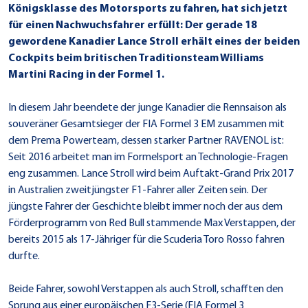
Königsklasse des Motorsports zu fahren, hat sich jetzt
für einen Nachwuchsfahrer erfüllt: Der gerade 18
gewordene Kanadier Lance Stroll erhält eines der beiden
Cockpits beim britischen Traditionsteam Williams
Martini Racing in der Formel 1.
In diesem Jahr beendete der junge Kanadier die Rennsaison als
souveräner Gesamtsieger der FIA Formel 3 EM zusammen mit
dem Prema Powerteam, dessen starker Partner RAVENOL ist:
Seit 2016 arbeitet man im Formelsport an Technologie-Fragen
eng zusammen. Lance Stroll wird beim Auftakt-Grand Prix 2017
in Australien zweitjüngster F1-Fahrer aller Zeiten sein. Der
jüngste Fahrer der Geschichte bleibt immer noch der aus dem
Förderprogramm von Red Bull stammende Max Verstappen, der
bereits 2015 als 17-Jähriger für die Scuderia Toro Rosso fahren
durfte.
Beide Fahrer, sowohl Verstappen als auch Stroll, schafften den
Sprung aus einer europäischen F3-Serie (FIA Formel 3