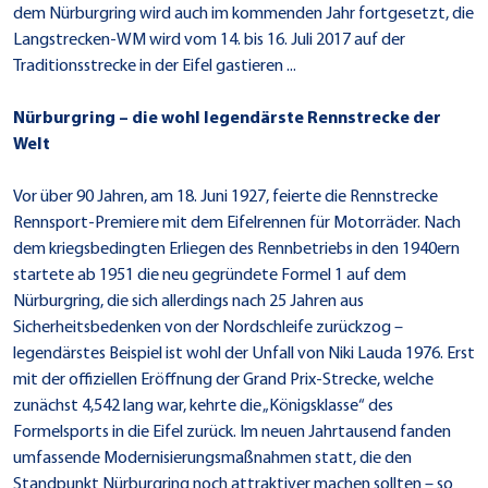
dem Nürburgring wird auch im kommenden Jahr fortgesetzt, die
Langstrecken-WM wird vom 14. bis 16. Juli 2017 auf der
Traditionsstrecke in der Eifel gastieren ...
Nürburgring – die wohl legendärste Rennstrecke der
Welt
Vor über 90 Jahren, am 18. Juni 1927, feierte die Rennstrecke
Rennsport-Premiere mit dem Eifelrennen für Motorräder. Nach
dem kriegsbedingten Erliegen des Rennbetriebs in den 1940ern
startete ab 1951 die neu gegründete Formel 1 auf dem
Nürburgring, die sich allerdings nach 25 Jahren aus
Sicherheitsbedenken von der Nordschleife zurückzog –
legendärstes Beispiel ist wohl der Unfall von Niki Lauda 1976. Erst
mit der offiziellen Eröffnung der Grand Prix-Strecke, welche
zunächst 4,542 lang war, kehrte die „Königsklasse“ des
Formelsports in die Eifel zurück. Im neuen Jahrtausend fanden
umfassende Modernisierungsmaßnahmen statt, die den
Standpunkt Nürburgring noch attraktiver machen sollten – so