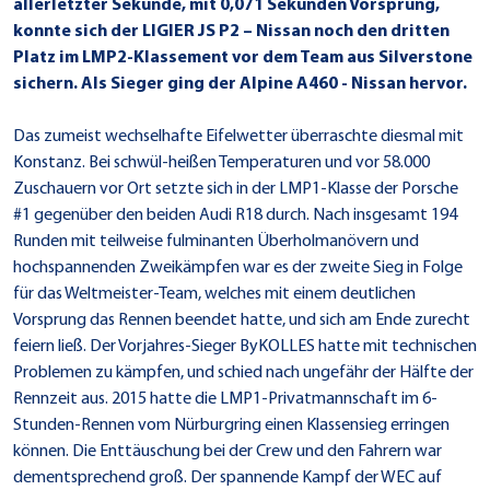
allerletzter Sekunde, mit 0,071 Sekunden Vorsprung,
konnte sich der LIGIER JS P2 – Nissan noch den dritten
Platz im LMP2-Klassement vor dem Team aus Silverstone
sichern. Als Sieger ging der Alpine A460 - Nissan hervor.
Das zumeist wechselhafte Eifelwetter überraschte diesmal mit
Konstanz. Bei schwül-heißen Temperaturen und vor 58.000
Zuschauern vor Ort setzte sich in der LMP1-Klasse der Porsche
#1 gegenüber den beiden Audi R18 durch. Nach insgesamt 194
Runden mit teilweise fulminanten Überholmanövern und
hochspannenden Zweikämpfen war es der zweite Sieg in Folge
für das Weltmeister-Team, welches mit einem deutlichen
Vorsprung das Rennen beendet hatte, und sich am Ende zurecht
feiern ließ. Der Vorjahres-Sieger ByKOLLES hatte mit technischen
Problemen zu kämpfen, und schied nach ungefähr der Hälfte der
Rennzeit aus. 2015 hatte die LMP1-Privatmannschaft im 6-
Stunden-Rennen vom Nürburgring einen Klassensieg erringen
können. Die Enttäuschung bei der Crew und den Fahrern war
dementsprechend groß. Der spannende Kampf der WEC auf