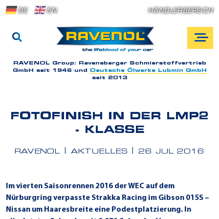
DE
EN
HÄNDLERBEREICH
RAVENOL Group:
Ravensberger Schmierstoffvertrieb
GmbH seit 1946 und
Deutsche Ölwerke Lubmin GmbH
seit 2013
FOTOFINISH IN DER LMP2
- KLASSE
RAVENOL
AKTUELLES
26 JUL 2016
Im vierten Saisonrennen 2016 der WEC auf dem
Nürburgring verpasste Strakka Racing im Gibson 015S –
Nissan um Haaresbreite eine Podestplatzierung. In