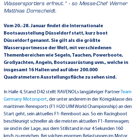
Wassersportlers erfreut.“ - so Messe-Chef Werner
Matthias Dornscheidt.
Vom 20.-28. Januar findet die Internationale
Bootsausstellung Düsseldorf statt, kurz boot
Düsseldorf genannt. Sie gilt als die größte
Wassersportmesse der Welt, mit verschiedenen
Themenbereichen wie Segeln, Tauchen, Powerboote,
Großyachten, Angeln, Bootsausrüstung uvm., welche in
insgesamt 16 Hallen und auf über 200.000
Quadratmetern Ausstellungsfläche zu sehen sind.
In Halle 4, Stand D42 stellt RAVENOLs langjähriger Partner
Team
Germany Motorsport
, der unter anderem in der Königsklasse des
maritimen Rennsports (F1 H20 UIM World Championship) an den
Start geht, sein aktuelles F1-Rennboot aus. So ein Racingboot
beschleunigt schneller als die meisten aktuellen F1-Rennwagen;
sie sind in der Lage, aus dem Stillstand in nur 4 Sekunden 160
km/h zu erreichen. Bei solchen enormen Belastungen im Motor