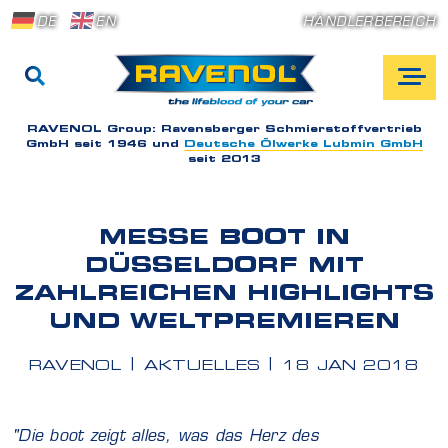
DE
EN
HÄNDLERBEREICH
RAVENOL Group:
Ravensberger Schmierstoffvertrieb
GmbH seit 1946 und
Deutsche Ölwerke Lubmin GmbH
seit 2013
MESSE BOOT IN
DÜSSELDORF MIT
ZAHLREICHEN HIGHLIGHTS
UND WELTPREMIEREN
RAVENOL
AKTUELLES
18 JAN 2018
"Die boot zeigt alles, was das Herz des