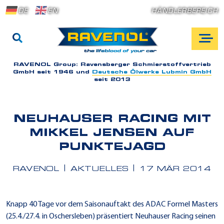
DE
EN
HÄNDLERBEREICH
RAVENOL Group:
Ravensberger Schmierstoffvertrieb
GmbH seit 1946 und
Deutsche Ölwerke Lubmin GmbH
seit 2013
NEUHAUSER RACING MIT
MIKKEL JENSEN AUF
PUNKTEJAGD
RAVENOL
AKTUELLES
17 MÄR 2014
Knapp 40 Tage vor dem Saisonauftakt des ADAC Formel Masters
(25.4./27.4. in Oschersleben) präsentiert Neuhauser Racing seinen