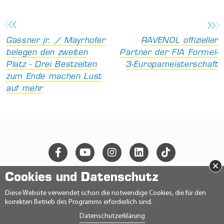
Gassner jr. / Mayrhofer
RAVENOL offizieller
belegen den zweiten
Partner der FIA Formel-
Platz - Drei Bestzeiten
3-Europameisterschaft
zum Ende machen Lust
auf mehr
×
Cookies und Datenschutz
© 2026 Ravensberger Schmierstoffvertrieb GmbH
Diese Website verwendet schon die notwendige Cookies, die für den
korrekten Betrieb des Programms erforderlich sind.
KONTAKT
Datenschutzerklärung
DATENSCHUTZERKLÄRUNG