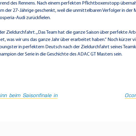
hrend des Rennens. Nach einem perfekten Pflichtboxenstopp übernahm
m der 27-Jährige geschenkt, weil die unmittelbaren Verfolger in der
osperia-Audi zurückfielen.
er Zieldurchfahrt. „Das Team hat die ganze Saison über perfekte Arbe
ntet, was wir uns das ganze Jahr über erarbeitet haben.“ Noch kürzer 
r Youngster in perfektem Deutsch nach der Zieldurchfahrt seines Teamko
Champion der Serie in die Geschichte des ADAC GT Masters sein.
nn beim Saisonfinale in
Ocon