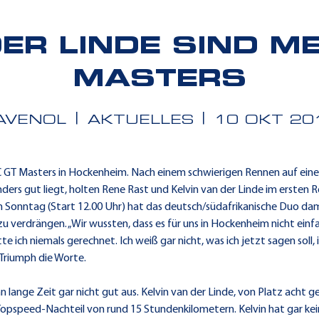
ER LINDE SIND ME
MASTERS
AVENOL
AKTUELLES
10 OKT 20
 GT Masters in Hockenheim. Nach einem schwierigen Rennen auf eine
nders gut liegt, holten Rene Rast und Kelvin van der Linde im erste
m Sonntag (Start 12.00 Uhr) hat das deutsch/südafrikanische Duo dam
e zu verdrängen. „Wir wussten, dass es für uns in Hockenheim nicht ei
ich niemals gerechnet. Ich weiß gar nicht, was ich jetzt sagen soll, i
Triumph die Worte.
ange Zeit gar nicht gut aus. Kelvin van der Linde, von Platz acht ges
Topspeed-Nachteil von rund 15 Stundenkilometern. Kelvin hat gar kein