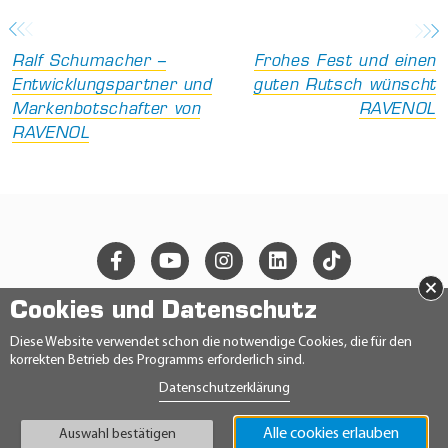
Ralf Schumacher –
Frohes Fest und einen
Entwicklungspartner und
guten Rutsch wünscht
Markenbotschafter von
RAVENOL
RAVENOL
×
Cookies und Datenschutz
© 2026 Ravensberger Schmierstoffvertrieb GmbH
Diese Website verwendet schon die notwendige Cookies, die für den
korrekten Betrieb des Programms erforderlich sind.
KONTAKT
Datenschutzerklärung
DATENSCHUTZERKLÄRUNG
IMPRESSUM
AGB
Alle cookies erlauben
Auswahl bestätigen