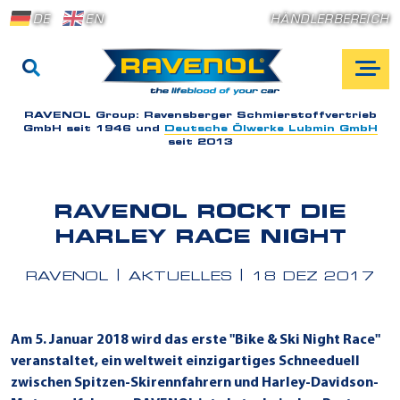
DE
EN
HÄNDLERBEREICH
RAVENOL Group:
Ravensberger Schmierstoffvertrieb
GmbH seit 1946 und
Deutsche Ölwerke Lubmin GmbH
seit 2013
RAVENOL ROCKT DIE
HARLEY RACE NIGHT
RAVENOL
AKTUELLES
18 DEZ 2017
Am 5. Januar 2018 wird das erste "Bike & Ski Night Race"
veranstaltet, ein weltweit einzigartiges Schneeduell
zwischen Spitzen-Skirennfahrern und Harley-Davidson-