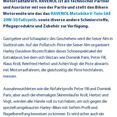
Motorradfahrern. RAVENOL ist als technischer Partner
und Ausrüster mit von der Partie und stellt den Bikern
Motorenöle wie das das
RAVENOL Motobike V-Twin SAE
20W-50 Fullsynth
. sowie diverse andere Schmierstoffe,
Pflegeprodukte und Zubehör zur Verfügung.
Gastgeber und Schauplatz des Geschehens wird die Seiser Alm in
Südtirol sein. Auf der Puflatsch-Piste der Seiser Alm organisiert
Harley Davidson Bozen/Italien dieses Schneespektakel der
Extraklasse, bei dem sich Skistars wie Dominik Paris, Peter Fill,
Klaus Kröll, Reinfried Herbst und Achim Vogt die Piste abwärts
mit Motorradfahrern, die gleichzeitig die Piste hochfahren,
messen.
Ausnahmeathleten wie die Abfahrtprofis Peter Fill und Dominik
Paris, aber auch die ehemaligen Skirennläufer Kröll, Herbst und
Vogt, werden alle Hände voll zu tun haben, um sich gegen die
speziell umgebauten Harley-Bikes mit tiefem Profil und
Nagelbereifung beweisen zu können. Es wird sicher auch ein