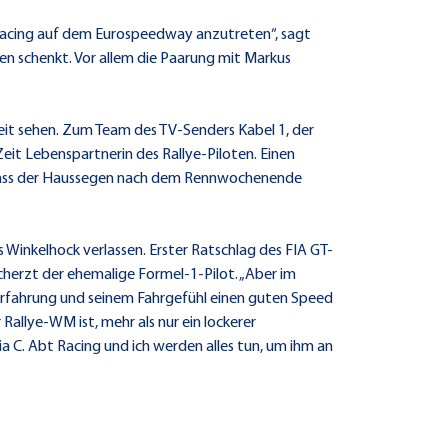
t Racing auf dem Eurospeedway anzutreten“, sagt
auen schenkt. Vor allem die Paarung mit Markus
eit sehen. Zum Team des TV-Senders Kabel 1, der
eit Lebenspartnerin des Rallye-Piloten. Einen
, dass der Haussegen nach dem Rennwochenende
Winkelhock verlassen. Erster Ratschlag des FIA GT-
scherzt der ehemalige Formel-1-Pilot. „Aber im
er Erfahrung und seinem Fahrgefühl einen guten Speed
 Rallye-WM ist, mehr als nur ein lockerer
ia C. Abt Racing und ich werden alles tun, um ihm an