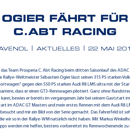
 OGIER FÄHRT FÜR
C.ABT RACING
AVENOL
AKTUELLES
22 MAI 20
as Team Prosperia C. Abt Racing beim dritten Saisonlauf des ADAC 
 Rallye-Weltmeister Sébastien Ogier lässt seinen 315 PS starken Vo
ersportwagen“ gegen den 550 PS starken Audi R8 LMS ultra mit der Sta
karriere, dass er einen GT3-Rennwagen pilotiert. Ganz ohne Rundstrecke
n kann, bewies er bereits im vergangenen Jahr bei seinem Gaststart 
Start im ADAC GT Masters und mein erstes Rennen mit dem Audi R8 LM
esucht und mir ein Bild von der Serie gemacht. Das Fahrerfeld ist seh
e wir so in der Rallye-WM natürlich nicht haben. Mit Markus Winkelho
 Tipps werden mir helfen, bestens vorbereitet ins Rennwochenende zu s