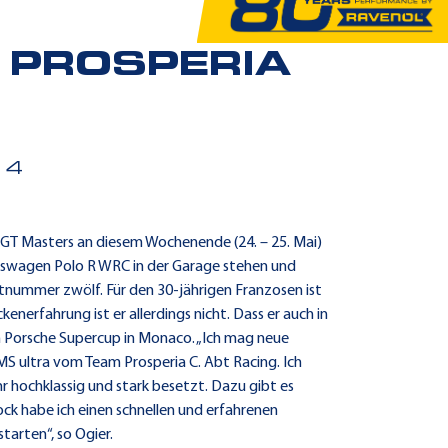
 PROSPERIA
14
GT Masters an diesem Wochenende (24. – 25. Mai)
lkswagen Polo R WRC in der Garage stehen und
rtnummer zwölf. Für den 30-jährigen Franzosen ist
nerfahrung ist er allerdings nicht. Dass er auch in
im Porsche Supercup in Monaco. „Ich mag neue
S ultra vom Team Prosperia C. Abt Racing. Ich
r hochklassig und stark besetzt. Dazu gibt es
ck habe ich einen schnellen und erfahrenen
tarten“, so Ogier.