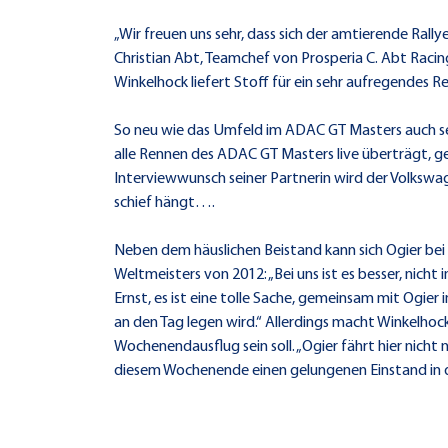
„Wir freuen uns sehr, dass sich der amtierende Ral
Christian Abt, Teamchef von Prosperia C. Abt Racing
Winkelhock liefert Stoff für ein sehr aufregendes R
So neu wie das Umfeld im ADAC GT Masters auch sei
alle Rennen des ADAC GT Masters live überträgt, ge
Interviewwunsch seiner Partnerin wird der Volks
schief hängt….
Neben dem häuslichen Beistand kann sich Ogier bei 
Weltmeisters von 2012: „Bei uns ist es besser, nich
Ernst, es ist eine tolle Sache, gemeinsam mit Ogier
an den Tag legen wird.“ Allerdings macht Winkelhock a
Wochenendausflug sein soll. „Ogier fährt hier nicht 
diesem Wochenende einen gelungenen Einstand in de