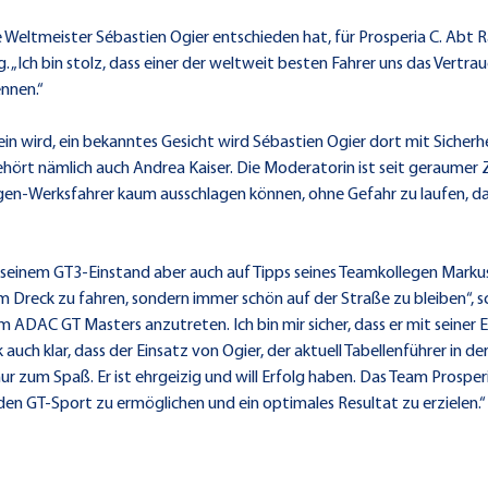
lye Weltmeister Sébastien Ogier entschieden hat, für Prosperia C. Ab
. „Ich bin stolz, dass einer der weltweit besten Fahrer uns das Vertr
ennen.“
n wird, ein bekanntes Gesicht wird Sébastien Ogier dort mit Sicherh
hört nämlich auch Andrea Kaiser. Die Moderatorin ist seit geraumer Z
wagen-Werksfahrer kaum ausschlagen können, ohne Gefahr zu laufen
seinem GT3-Einstand aber auch auf Tipps seines Teamkollegen Markus 
t im Dreck zu fahren, sondern immer schön auf der Straße zu bleiben“, 
 im ADAC GT Masters anzutreten. Ich bin mir sicher, dass er mit sein
uch klar, dass der Einsatz von Ogier, der aktuell Tabellenführer in der
nur zum Spaß. Er ist ehrgeizig und will Erfolg haben. Das Team Prosper
n GT-Sport zu ermöglichen und ein optimales Resultat zu erzielen.“