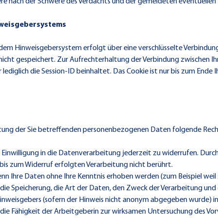
ere nach der Schwere des Verdachts und der gemeldeten eventuellen 
inweisgebersystems
m Hinweisgebersystem erfolgt über eine verschlüsselte Verbindung (
icht gespeichert. Zur Aufrechterhaltung der Verbindung zwischen 
lediglich die Session-ID beinhaltet. Das Cookie ist nur bis zum Ende I
tung der Sie betreffenden personenbezogenen Daten folgende Rech
inwilligung in die Datenverarbeitung jederzeit zu widerrufen. Durch 
bis zum Widerruf erfolgten Verarbeitung nicht berührt.
 Ihre Daten ohne Ihre Kenntnis erhoben werden (zum Beispiel weil si
r die Speicherung, die Art der Daten, den Zweck der Verarbeitung und
inweisgebers (sofern der Hinweis nicht anonym abgegeben wurde) inf
g die Fähigkeit der Arbeitgeberin zur wirksamen Untersuchung des Vo