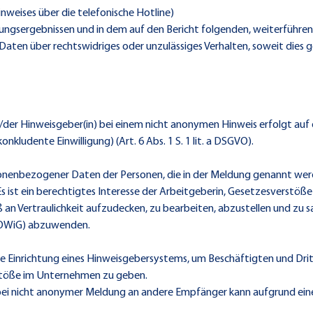
nweises über die telefonische Hotline)
ungsergebnissen und in dem auf den Bericht folgenden, weiterführende
 Daten über rechtswidriges oder unzulässiges Verhalten, soweit dies
r Hinweisgeber(in) bei einem nicht anonymen Hinweis erfolgt auf der
kludente Einwilligung) (Art. 6 Abs. 1 S. 1 lit. a DSGVO).
onenbezogener Daten der Personen, die in der Meldung genannt werd
). Es ist ein berechtigtes Interesse der Arbeitgeberin, Gesetzesverst
an Vertraulichkeit aufzudecken, zu bearbeiten, abzustellen und zu
30 OWiG) abzuwenden.
 Einrichtung eines Hinweisgebersystems, um Beschäftigten und Drit
stöße im Unternehmen zu geben.
 nicht anonymer Meldung an andere Empfänger kann aufgrund einer g