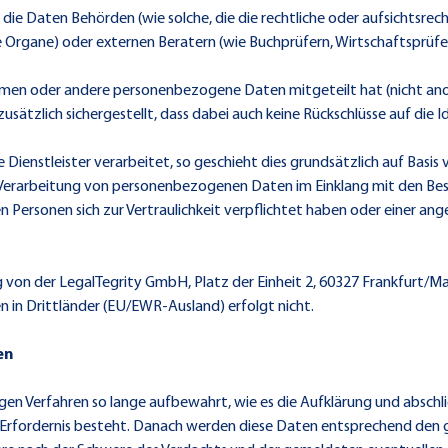
et, die Daten Behörden (wie solche, die die rechtliche oder aufsichtsr
 Organe) oder externen Beratern (wie Buchprüfern, Wirtschaftsprüfe
 Namen oder andere personenbezogene Daten mitgeteilt hat (nicht an
zusätzlich sichergestellt, dass dabei auch keine Rückschlüsse auf die 
enstleister verarbeitet, so geschieht dies grundsätzlich auf Basis
 die Verarbeitung von personenbezogenen Daten im Einklang mit den 
ersonen sich zur Vertraulichkeit verpflichtet haben oder einer an
von der LegalTegrity GmbH, Platz der Einheit 2, 60327 Frankfurt/Ma
in Drittländer (EU/EWR-Ausland) erfolgt nicht.
en
n Verfahren so lange aufbewahrt, wie es die Aufklärung und abschli
es Erfordernis besteht. Danach werden diese Daten entsprechend den 