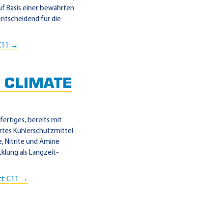
uf Basis einer bewährten
Entscheidend für die
 C11 →
 CLIMATE
ertiges, bereits mit
rtes Kühlerschutzmittel
e, Nitrite und Amine
cklung als Langzeit-
ct C11 →