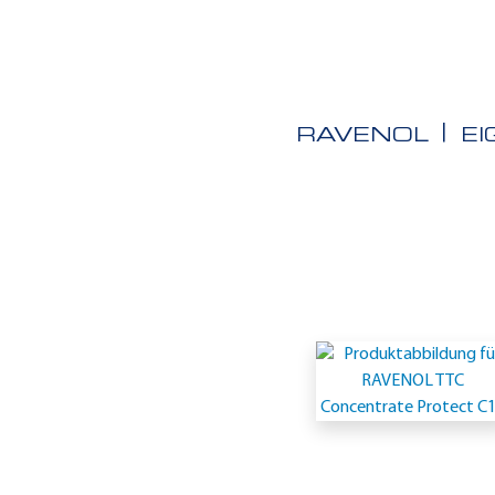
RAVENOL
E
Einsatzgeb
-
ASTM
D1384