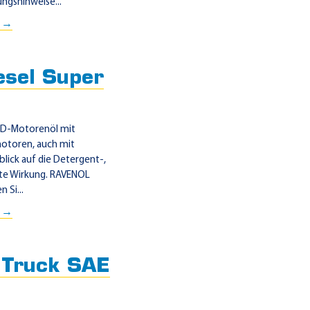
gshinweise...
0 →
sel Super
 HD-Motorenöl mit
motoren, auch mit
blick auf die Detergent-,
ete Wirkung. RAVENOL
 Si...
0 →
Truck SAE