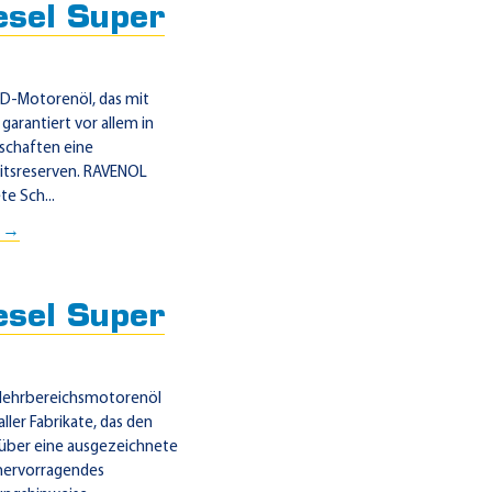
sel Super
HD-Motorenöl, das mit
garantiert vor allem in
nschaften eine
itsreserven. RAVENOL
e Sch...
0 →
sel Super
 Mehrbereichsmotorenöl
er Fabrikate, das den
über eine ausgezeichnete
 hervorragendes