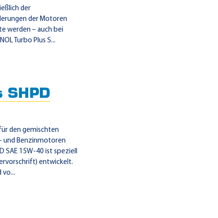
eßlich der
rderungen der Motoren
e werden – auch bei
NOL Turbo Plus S...
s SHPD
für den gemischten
 – und Benzinmotoren
 SAE 15W-40 ist speziell
ervorschrift) entwickelt.
vo...