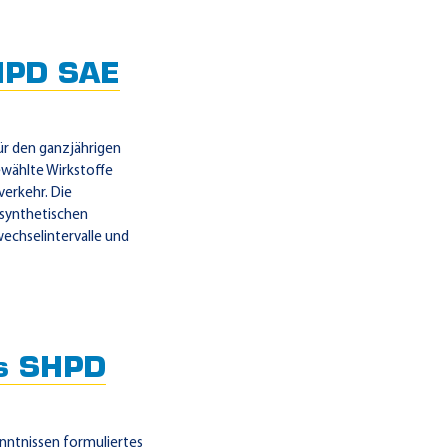
HPD SAE
r den ganzjährigen
ewählte Wirkstoffe
erkehr. Die
synthetischen
echselintervalle und
s SHPD
nntnissen formuliertes