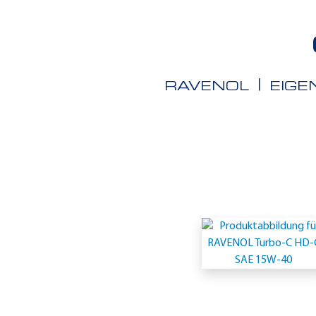
RAVENOL
EIG
Einsatzgeb
-
Caterpillar
TO-
2