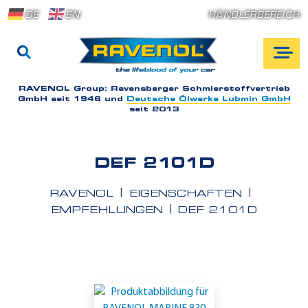
DE
EN
HÄNDLERBEREICH
RAVENOL Group:
Ravensberger Schmierstoffvertrieb
GmbH seit 1946 und
Deutsche Ölwerke Lubmin GmbH
seit 2013
DEF 2101D
RAVENOL
EIGENSCHAFTEN
EMPFEHLUNGEN
DEF 2101D
E