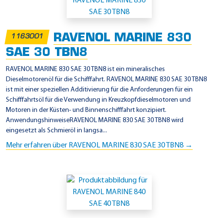
i
n
s
RAVENOL MARINE 830
1163001
a
SAE 30 TBN8
t
z
RAVENOL MARINE 830 SAE 30 TBN8 ist ein mineralisches
Dieselmotorenöl für die Schifffahrt. RAVENOL MARINE 830 SAE 30 TBN8
g
ist mit einer speziellen Additivierung für die Anforderungen für ein
e
Schifffahrtsöl für die Verwendung in Kreuzkopfdieselmotoren und
b
Motoren in der Küsten- und Binnenschifffahrt konzipiert.
AnwendungshinweiseRAVENOL MARINE 830 SAE 30 TBN8 wird
i
eingesetzt als Schmieröl in langsa...
e
Mehr erfahren über RAVENOL MARINE 830 SAE 30 TBN8 →
t
e
-
D
E