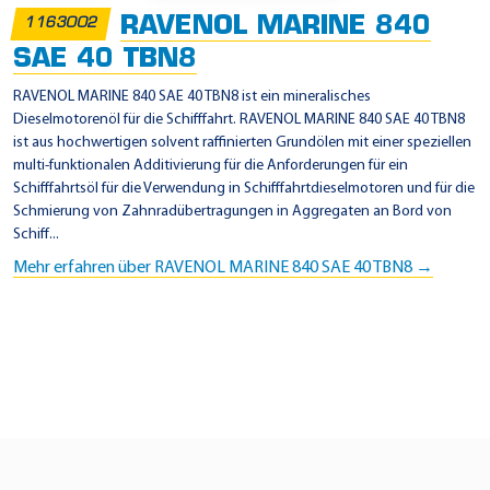
F
RAVENOL MARINE 840
1163002
2
SAE 40 TBN8
1
0
RAVENOL MARINE 840 SAE 40 TBN8 ist ein mineralisches
Dieselmotorenöl für die Schifffahrt. RAVENOL MARINE 840 SAE 40 TBN8
1
ist aus hochwertigen solvent raffinierten Grundölen mit einer speziellen
D
multi-funktionalen Additivierung für die Anforderungen für ein
Schifffahrtsöl für die Verwendung in Schifffahrtdieselmotoren und für die
Schmierung von Zahnradübertragungen in Aggregaten an Bord von
Schiff...
Mehr erfahren über RAVENOL MARINE 840 SAE 40 TBN8 →