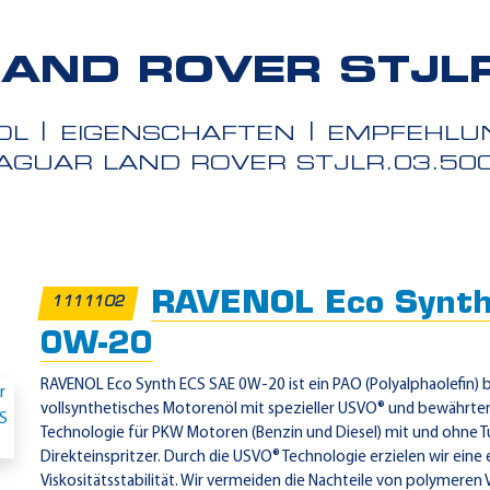
AND ROVER STJL
OL
EIGENSCHAFTEN
EMPFEHLU
AGUAR LAND ROVER STJLR.03.50
iete
RAVENOL Eco Synt
1111102
0W-20
RAVENOL Eco Synth ECS SAE 0W-20 ist ein PAO (Polyalphaolefin) b
vollsynthetisches Motorenöl mit spezieller USVO® und bewährte
Technologie für PKW Motoren (Benzin und Diesel) mit und ohne 
Direkteinspritzer. Durch die USVO® Technologie erzielen wir ein
.5006
Viskositätsstabilität. Wir vermeiden die Nachteile von polymeren 