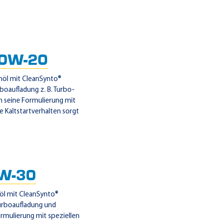
 0W-20
nöl mit CleanSynto®
oaufladung z. B. Turbo-
h seine Formulierung mit
e Kaltstartverhalten sorgt
W-30
öl mit CleanSynto®
urboaufladung und
rmulierung mit speziellen