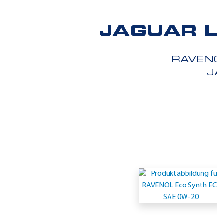
JAGUAR L
RAVEN
J
Einsatzgeb
-
Jaguar
Land
Rover
STJLR.03