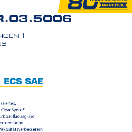
R.03.5006
NGEN
06
h ECS SAE
asiertes,
r CleanSynto®
Turboaufladung und
e extrem hohe
Viskositätsverbesserern