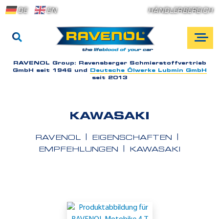
DE
EN
HÄNDLERBEREICH
RAVENOL Group:
Ravensberger Schmierstoffvertrieb
GmbH seit 1946 und
Deutsche Ölwerke Lubmin GmbH
seit 2013
KAWASAKI
RAVENOL
EIGENSCHAFTEN
EMPFEHLUNGEN
KAWASAKI
E