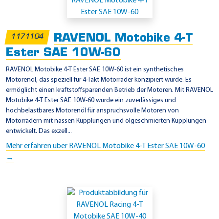
i
n
s
RAVENOL Motobike 4-T
1171104
a
Ester SAE 10W-60
t
z
RAVENOL Motobike 4-T Ester SAE 10W-60 ist ein synthetisches
Motorenöl, das speziell für 4-Takt Motorräder konzipiert wurde. Es
g
ermöglicht einen kraftstoffsparenden Betrieb der Motoren. Mit RAVENOL
e
Motobike 4-T Ester SAE 10W-60 wurde ein zuverlässiges und
b
hochbelastbares Motorenöl für anspruchsvolle Motoren von
Motorrädern mit nassen Kupplungen und ölgeschmierten Kupplungen
i
entwickelt. Das exzell...
e
Mehr erfahren über RAVENOL Motobike 4-T Ester SAE 10W-60
t
→
e
-
K
a