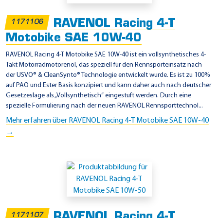
w
a
RAVENOL Racing 4-T
1171106
s
Motobike SAE 10W-40
a
RAVENOL Racing 4-T Motobike SAE 10W-40 ist ein vollsynthetisches 4-
k
Takt Motorradmotorenöl, das speziell für den Rennsporteinsatz nach
i
der USVO® & CleanSynto® Technologie entwickelt wurde. Es ist zu 100%
auf PAO und Ester Basis konzipiert und kann daher auch nach deutscher
Gesetzeslage als „Vollsynthetisch“ eingestuft werden. Durch eine
spezielle Formulierung nach der neuen RAVENOL Rennsporttechnol...
Mehr erfahren über RAVENOL Racing 4-T Motobike SAE 10W-40
→
RAVENOL Racing 4-T
1171107