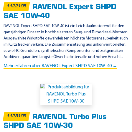
2
RAVENOL Expert SHPD
1122105
2
SAE 10W-40
8
.
RAVENOL Expert SHPD SAE 10W-40 ist ein Leichtlaufmotorenöl für den
ganzjährigen Einsatz in hochbelasteten Saug- und Turbodiesel-Motoren.
3
Ausgewählte Wirkstoffe gewährleisten höchste Motorensauberkeit auch
im Kurzstreckenverkehr. Die Zusammensetzung aus unkonventionellen,
sowie HC Grundölen, synthetischen Komponenten und zeitgemäßen
Additiven garantiert längste Ölwechselintervalle und hohen Verschl...
Mehr erfahren über RAVENOL Expert SHPD SAE 10W-40 →
RAVENOL Turbo Plus
1123105
SHPD SAE 10W-30