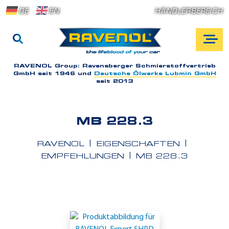
DE
EN
HÄNDLERBEREICH
RAVENOL Group:
Ravensberger Schmierstoffvertrieb
GmbH seit 1946 und
Deutsche Ölwerke Lubmin GmbH
seit 2013
MB 228.3
RAVENOL
EIGENSCHAFTEN
EMPFEHLUNGEN
MB 228.3
E