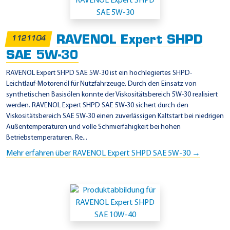
i
n
s
RAVENOL Expert SHPD
1121104
a
SAE 5W-30
t
z
RAVENOL Expert SHPD SAE 5W-30 ist ein hochlegiertes SHPD-
Leichtlauf-Motorenöl für Nutzfahrzeuge. Durch den Einsatz von
g
synthetischen Basisölen konnte der Viskositätsbereich 5W-30 realisiert
e
werden. RAVENOL Expert SHPD SAE 5W-30 sichert durch den
b
Viskositätsbereich SAE 5W-30 einen zuverlässigen Kaltstart bei niedrigen
Außentemperaturen und volle Schmierfähigkeit bei hohen
i
Betriebstemperaturen. Re...
e
Mehr erfahren über RAVENOL Expert SHPD SAE 5W-30 →
t
e
-
M
B