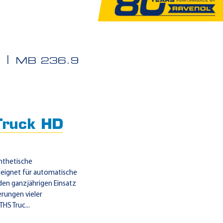
N
MB 236.9
ruck HD
nthetische
geeignet für automatische
 den ganzjährigen Einsatz
erungen vieler
HS Truc...