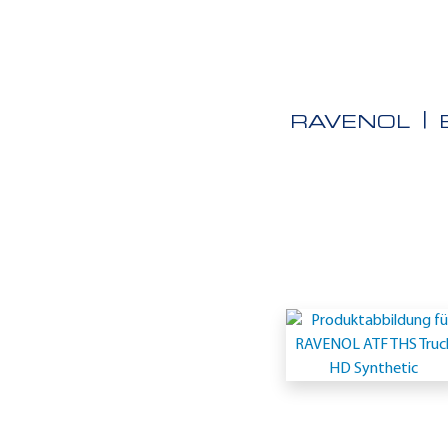
RAVENOL
Einsatzgeb
-
MB
236.9