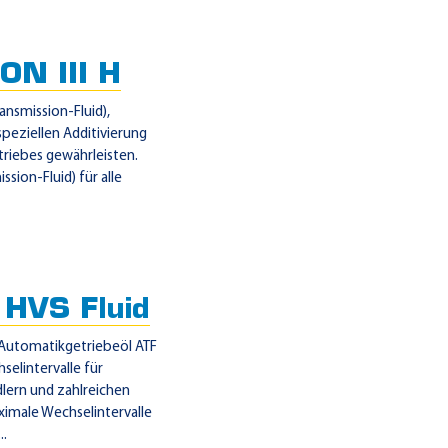
N III H
ansmission-Fluid),
peziellen Additivierung
triebes gewährleisten.
sion-Fluid) für alle
HVS Fluid
s-Automatikgetriebeöl ATF
selintervalle für
ern und zahlreichen
ximale Wechselintervalle
..