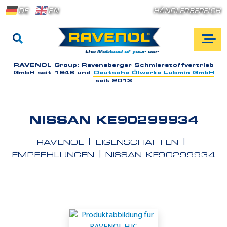
DE
EN
HÄNDLERBEREICH
RAVENOL Group:
Ravensberger Schmierstoffvertrieb
GmbH seit 1946 und
Deutsche Ölwerke Lubmin GmbH
seit 2013
NISSAN KE90299934
RAVENOL
EIGENSCHAFTEN
EMPFEHLUNGEN
NISSAN KE90299934
E