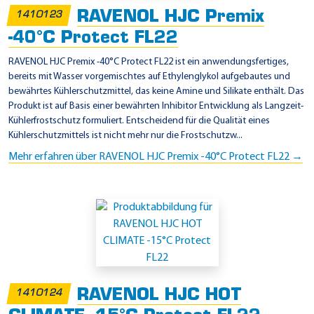
s
RAVENOL HJC Premix
1410123
s
-40°C Protect FL22
a
n
RAVENOL HJC Premix -40°C Protect FL22 ist ein anwendungsfertiges,
bereits mit Wasser vorgemischtes auf Ethylenglykol aufgebautes und
K
bewährtes Kühlerschutzmittel, das keine Amine und Silikate enthält. Das
E
Produkt ist auf Basis einer bewährten Inhibitor Entwicklung als Langzeit-
9
Kühlerfrostschutz formuliert. Entscheidend für die Qualität eines
Kühlerschutzmittels ist nicht mehr nur die Frostschutzw...
0
Mehr erfahren über RAVENOL HJC Premix -40°C Protect FL22 →
2
9
9
9
3
4
RAVENOL HJC HOT
1410124