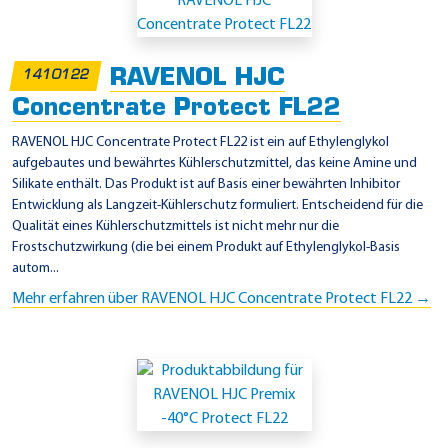
i
n
s
RAVENOL HJC
1410122
a
Concentrate Protect FL22
t
z
RAVENOL HJC Concentrate Protect FL22 ist ein auf Ethylenglykol
aufgebautes und bewährtes Kühlerschutzmittel, das keine Amine und
g
Silikate enthält. Das Produkt ist auf Basis einer bewährten Inhibitor
e
Entwicklung als Langzeit-Kühlerschutz formuliert. Entscheidend für die
b
Qualität eines Kühlerschutzmittels ist nicht mehr nur die
Frostschutzwirkung (die bei einem Produkt auf Ethylenglykol-Basis
i
autom...
e
Mehr erfahren über RAVENOL HJC Concentrate Protect FL22 →
t
e
-
N
i