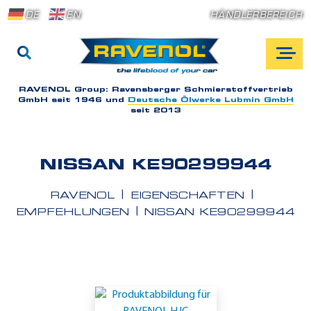
DE
EN
HÄNDLERBEREICH
RAVENOL Group:
Ravensberger Schmierstoffvertrieb
GmbH seit 1946 und
Deutsche Ölwerke Lubmin GmbH
seit 2013
NISSAN KE90299944
RAVENOL
EIGENSCHAFTEN
EMPFEHLUNGEN
NISSAN KE90299944
E