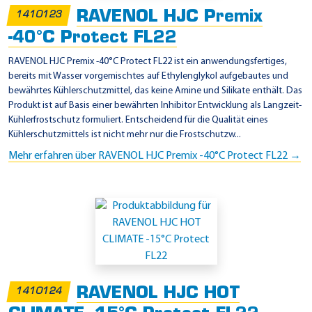
s
RAVENOL HJC Premix
1410123
s
-40°C Protect FL22
a
n
RAVENOL HJC Premix -40°C Protect FL22 ist ein anwendungsfertiges,
bereits mit Wasser vorgemischtes auf Ethylenglykol aufgebautes und
K
bewährtes Kühlerschutzmittel, das keine Amine und Silikate enthält. Das
E
Produkt ist auf Basis einer bewährten Inhibitor Entwicklung als Langzeit-
9
Kühlerfrostschutz formuliert. Entscheidend für die Qualität eines
Kühlerschutzmittels ist nicht mehr nur die Frostschutzw...
0
Mehr erfahren über RAVENOL HJC Premix -40°C Protect FL22 →
2
9
9
9
4
4
RAVENOL HJC HOT
1410124