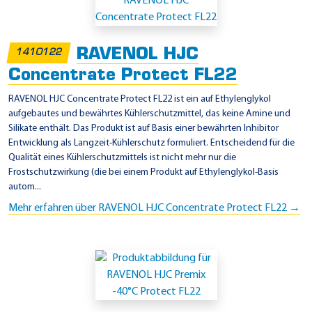
i
n
s
RAVENOL HJC
1410122
a
Concentrate Protect FL22
t
z
RAVENOL HJC Concentrate Protect FL22 ist ein auf Ethylenglykol
aufgebautes und bewährtes Kühlerschutzmittel, das keine Amine und
g
Silikate enthält. Das Produkt ist auf Basis einer bewährten Inhibitor
e
Entwicklung als Langzeit-Kühlerschutz formuliert. Entscheidend für die
b
Qualität eines Kühlerschutzmittels ist nicht mehr nur die
Frostschutzwirkung (die bei einem Produkt auf Ethylenglykol-Basis
i
autom...
e
Mehr erfahren über RAVENOL HJC Concentrate Protect FL22 →
t
e
-
N
i