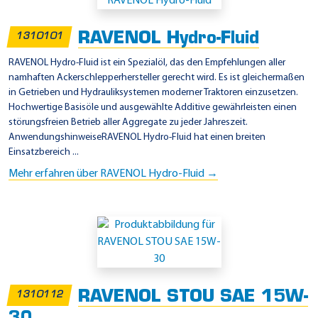
i
n
RAVENOL Hydro-Fluid
1310101
s
a
RAVENOL Hydro-Fluid ist ein Spezialöl, das den Empfehlungen aller
namhaften Ackerschlepperhersteller gerecht wird. Es ist gleichermaßen
t
in Getrieben und Hydrauliksystemen moderner Traktoren einzusetzen.
z
Hochwertige Basisöle und ausgewählte Additive gewährleisten einen
g
störungsfreien Betrieb aller Aggregate zu jeder Jahreszeit.
AnwendungshinweiseRAVENOL Hydro-Fluid hat einen breiten
e
Einsatzbereich ...
b
Mehr erfahren über RAVENOL Hydro-Fluid →
i
e
t
e
-
P
RAVENOL STOU SAE 15W-
1310112
a