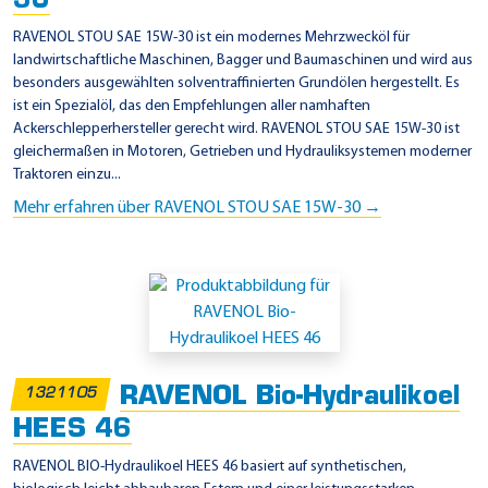
30
r
k
RAVENOL STOU SAE 15W-30 ist ein modernes Mehrzwecköl für
landwirtschaftliche Maschinen, Bagger und Baumaschinen und wird aus
e
besonders ausgewählten solventraffinierten Grundölen hergestellt. Es
r
ist ein Spezialöl, das den Empfehlungen aller namhaften
D
Ackerschlepperhersteller gerecht wird. RAVENOL STOU SAE 15W-30 ist
gleichermaßen in Motoren, Getrieben und Hydrauliksystemen moderner
e
Traktoren einzu...
n
Mehr erfahren über RAVENOL STOU SAE 15W-30 →
i
s
o
n
H
F
RAVENOL Bio-Hydraulikoel
1321105
-
HEES 46
2
RAVENOL BIO-Hydraulikoel HEES 46 basiert auf synthetischen,