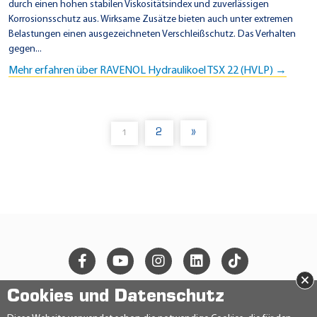
durch einen hohen stabilen Viskositätsindex und zuverlässigen
Korrosionsschutz aus. Wirksame Zusätze bieten auch unter extremen
Belastungen einen ausgezeichneten Verschleißschutz. Das Verhalten
gegen...
Mehr erfahren über RAVENOL Hydraulikoel TSX 22 (HVLP) →
2
»
1
(
C
U
R
R
E
N
T
)
×
Cookies und Datenschutz
© 2026 Ravensberger Schmierstoffvertrieb GmbH