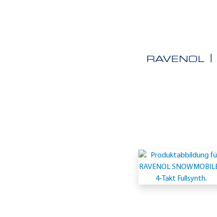
RAVENOL
Einsatzgeb
-
Ski-
Doo