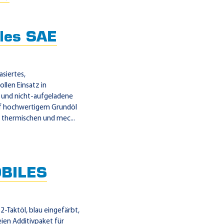
les SAE
siertes,
llen Einsatz in
und nicht-aufgeladene
f hochwertigem Grundöl
n thermischen und mec...
BILES
2-Taktöl, blau eingefärbt,
eien Additivpaket für