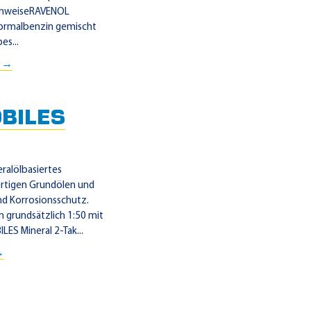
hinweiseRAVENOL
Normalbenzin gemischt
es...
t →
BILES
ralölbasiertes
ertigen Grundölen und
nd Korrosionsschutz.
grundsätzlich 1:50 mit
S Mineral 2-Tak...
→