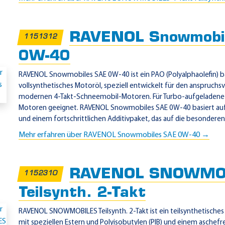
RAVENOL Snowmobi
1151312
0W-40
RAVENOL Snowmobiles SAE 0W-40 ist ein PAO (Polyalphaolefin) ba
vollsynthetisches Motoröl, speziell entwickelt für den anspruchsvo
modernen 4-Takt-Schneemobil-Motoren. Für Turbo-aufgeladene 
Motoren geeignet. RAVENOL Snowmobiles SAE 0W-40 basiert au
und einem fortschrittlichen Additivpaket, das auf die besondere
Mehr erfahren über RAVENOL Snowmobiles SAE 0W-40 →
RAVENOL SNOWMO
1152310
Teilsynth. 2-Takt
RAVENOL SNOWMOBILES Teilsynth. 2-Takt ist ein teilsynthetisches 
mit speziellen Estern und Polyisobutylen (PIB) und einem aschefr