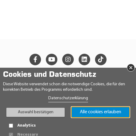
×
Cookies und Datenschutz
© 2026 Ravensberger Schmierstoffvertrieb GmbH
Diese Website verwendet schon die notwendige Cookies, die für den
korrekten Betrieb des Programms erforderlich sind.
KONTAKT
Datenschutzerklärung
DATENSCHUTZERKLÄRUNG
IMPRESSUM
AGB
Alle cookies erlauben
Auswahl bestätigen
TEILNAHMEBEDINGUNGEN
HINWEISGEBERRICHTLINIE
Analytics
Necessary