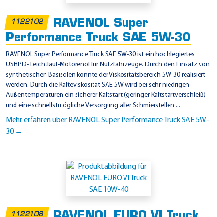
L
V
RAVENOL Super
1122102
O
Performance Truck SAE 5W-30
V
RAVENOL Super Performance Truck SAE 5W-30 ist ein hochlegiertes
D
USHPD- Leichtlauf-Motorenöl für Nutzfahrzeuge. Durch den Einsatz von
S
synthetischen Basisölen konnte der Viskositätsbereich 5W-30 realisiert
-
werden. Durch die Kälteviskosität SAE 5W wird bei sehr niedrigen
Außentemperaturen ein sicherer Kaltstart (geringer Kaltstartverschleiß)
3
und eine schnellstmögliche Versorgung aller Schmierstellen ...
Mehr erfahren über RAVENOL Super Performance Truck SAE 5W-
30 →
RAVENOL EURO VI Truck
1122108