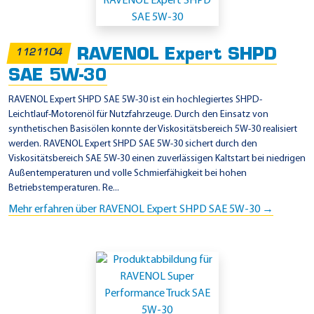
i
n
s
RAVENOL Expert SHPD
1121104
a
SAE 5W-30
t
z
RAVENOL Expert SHPD SAE 5W-30 ist ein hochlegiertes SHPD-
Leichtlauf-Motorenöl für Nutzfahrzeuge. Durch den Einsatz von
g
synthetischen Basisölen konnte der Viskositätsbereich 5W-30 realisiert
e
werden. RAVENOL Expert SHPD SAE 5W-30 sichert durch den
b
Viskositätsbereich SAE 5W-30 einen zuverlässigen Kaltstart bei niedrigen
Außentemperaturen und volle Schmierfähigkeit bei hohen
i
Betriebstemperaturen. Re...
e
Mehr erfahren über RAVENOL Expert SHPD SAE 5W-30 →
t
e
-
V
O