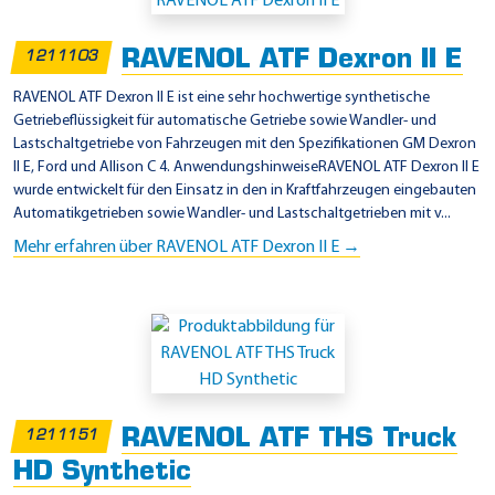
i
n
RAVENOL ATF Dexron II E
1211103
s
a
RAVENOL ATF Dexron II E ist eine sehr hochwertige synthetische
Getriebeflüssigkeit für automatische Getriebe sowie Wandler- und
t
Lastschaltgetriebe von Fahrzeugen mit den Spezifikationen GM Dexron
z
II E, Ford und Allison C 4. AnwendungshinweiseRAVENOL ATF Dexron II E
g
wurde entwickelt für den Einsatz in den in Kraftfahrzeugen eingebauten
Automatikgetrieben sowie Wandler- und Lastschaltgetrieben mit v...
e
Mehr erfahren über RAVENOL ATF Dexron II E →
b
i
e
t
e
-
Z
RAVENOL ATF THS Truck
1211151
F
HD Synthetic