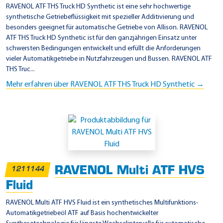
T
RAVENOL ATF THS Truck HD Synthetic ist eine sehr hochwertige
E
synthetische Getriebeflüssigkeit mit spezieller Additivierung und
besonders geeignet für automatische Getriebe von Allison. RAVENOL
-
ATF THS Truck HD Synthetic ist für den ganzjährigen Einsatz unter
M
schwersten Bedingungen entwickelt und erfüllt die Anforderungen
L
vieler Automatikgetriebe in Nutzfahrzeugen und Bussen. RAVENOL ATF
THS Truc...
1
4
Mehr erfahren über RAVENOL ATF THS Truck HD Synthetic →
B
RAVENOL Multi ATF HVS
1211144
Fluid
RAVENOL Multi ATF HVS Fluid ist ein synthetisches Multifunktions-
Automatikgetriebeöl ATF auf Basis hochentwickelter