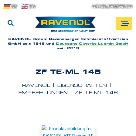
DE
EN
HÄNDLERBEREICH
RAVENOL Group:
Ravensberger Schmierstoffvertrieb
GmbH seit 1946 und
Deutsche Ölwerke Lubmin GmbH
seit 2013
ZF TE-ML 14B
RAVENOL
EIGENSCHAFTEN
EMPFEHLUNGEN
ZF TE-ML 14B
E