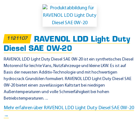
E
i
n
s
RAVENOL LDD Light Duty
1121107
a
Diesel SAE 0W-20
t
z
RAVENOL LDD Light Duty Diesel SAE 0W-20 ist ein synthetisches Diesel
Motorenöl für leichte Vans, Nutzfahrzeuge und kleine LKW. Es ist auf
g
Basis der neuesten Additiv-Technologie und mit hochwertigen
e
hydrocrack Grundölen formuliert. RAVENOL LDD Light Duty Diesel SAE
b
0W-20 bietet einen zuverlässigen Kaltstart bei niedrigen
Außentemperaturen und volle Schmierfähigkeit bei hohen
i
Betriebstemperaturen. ...
e
Mehr erfahren über RAVENOL LDD Light Duty Diesel SAE 0W-20
t
→
e
-
J