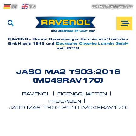
DE
EN
HÄNDLERBEREICH
RAVENOL Group:
Ravensberger Schmierstoffvertrieb
GmbH seit 1946 und
Deutsche Ölwerke Lubmin GmbH
seit 2013
JASO MA2 T903:2016
(M049RAV170)
RAVENOL
EIGENSCHAFTEN
FREIGABEN
JASO MA2 T903:2016 (M049RAV170)