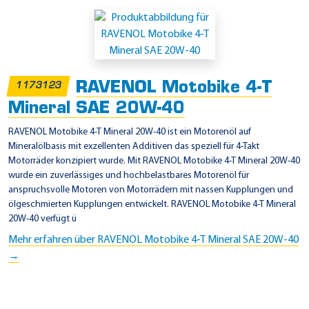
E
i
n
s
RAVENOL Motobike 4-T
1173123
a
Mineral SAE 20W-40
t
z
RAVENOL Motobike 4-T Mineral 20W-40 ist ein Motorenöl auf
Mineralölbasis mit exzellenten Additiven das speziell für 4-Takt
g
Motorräder konzipiert wurde. Mit RAVENOL Motobike 4-T Mineral 20W-40
e
wurde ein zuverlässiges und hochbelastbares Motorenöl für
b
anspruchsvolle Motoren von Motorrädern mit nassen Kupplungen und
ölgeschmierten Kupplungen entwickelt. RAVENOL Motobike 4-T Mineral
i
20W-40 verfügt ü
e
Mehr erfahren über RAVENOL Motobike 4-T Mineral SAE 20W-40
t
→
e
-
J