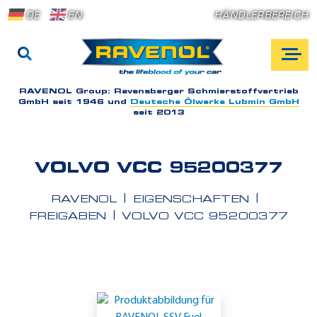
DE
EN
HÄNDLERBEREICH
RAVENOL Group:
Ravensberger Schmierstoffvertrieb
GmbH seit 1946 und
Deutsche Ölwerke Lubmin GmbH
seit 2013
VOLVO VCC 95200377
RAVENOL
EIGENSCHAFTEN
FREIGABEN
VOLVO VCC 95200377
E