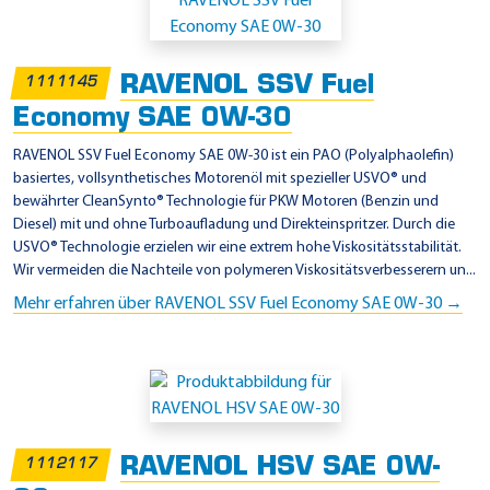
i
n
s
RAVENOL SSV Fuel
1111145
a
Economy SAE 0W-30
t
z
RAVENOL SSV Fuel Economy SAE 0W-30 ist ein PAO (Polyalphaolefin)
basiertes, vollsynthetisches Motorenöl mit spezieller USVO® und
g
bewährter CleanSynto® Technologie für PKW Motoren (Benzin und
e
Diesel) mit und ohne Turboaufladung und Direkteinspritzer. Durch die
b
USVO® Technologie erzielen wir eine extrem hohe Viskositätsstabilität.
Wir vermeiden die Nachteile von polymeren Viskositätsverbesserern un...
i
Mehr erfahren über RAVENOL SSV Fuel Economy SAE 0W-30 →
e
t
e
-
V
O
RAVENOL HSV SAE 0W-
1112117