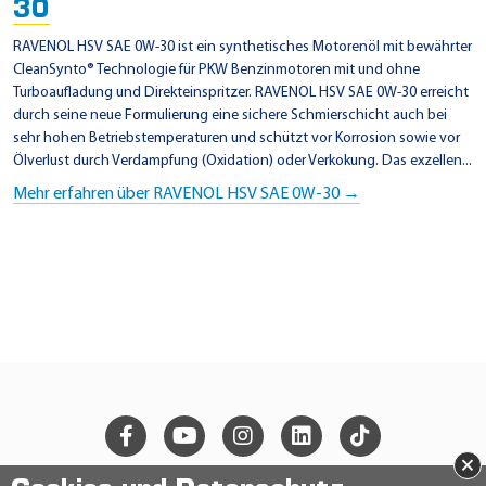
L
30
V
RAVENOL HSV SAE 0W-30 ist ein synthetisches Motorenöl mit bewährter
O
CleanSynto® Technologie für PKW Benzinmotoren mit und ohne
V
Turboaufladung und Direkteinspritzer. RAVENOL HSV SAE 0W-30 erreicht
durch seine neue Formulierung eine sichere Schmierschicht auch bei
C
sehr hohen Betriebstemperaturen und schützt vor Korrosion sowie vor
C
Ölverlust durch Verdampfung (Oxidation) oder Verkokung. Das exzellen...
9
Mehr erfahren über RAVENOL HSV SAE 0W-30 →
5
2
0
0
3
7
7
×