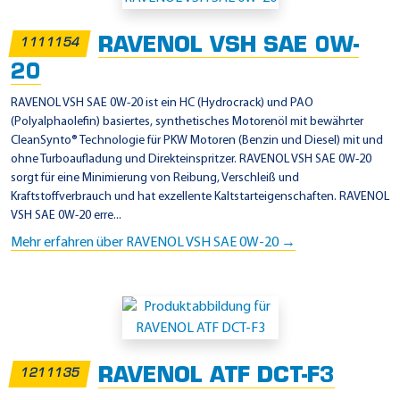
i
n
RAVENOL VSH SAE 0W-
1111154
s
20
a
t
RAVENOL VSH SAE 0W-20 ist ein HC (Hydrocrack) und PAO
(Polyalphaolefin) basiertes, synthetisches Motorenöl mit bewährter
z
CleanSynto® Technologie für PKW Motoren (Benzin und Diesel) mit und
g
ohne Turboaufladung und Direkteinspritzer. RAVENOL VSH SAE 0W-20
e
sorgt für eine Minimierung von Reibung, Verschleiß und
Kraftstoffverbrauch und hat exzellente Kaltstarteigenschaften. RAVENOL
b
VSH SAE 0W-20 erre...
i
Mehr erfahren über RAVENOL VSH SAE 0W-20 →
e
t
e
-
S
RAVENOL ATF DCT-F3
y
1211135