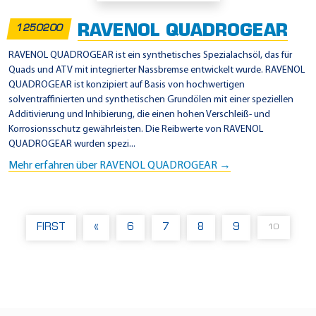
RAVENOL QUADROGEAR
1250200
RAVENOL QUADROGEAR ist ein synthetisches Spezialachsöl, das für
Quads und ATV mit integrierter Nassbremse entwickelt wurde. RAVENOL
QUADROGEAR ist konzipiert auf Basis von hochwertigen
solventraffinierten und synthetischen Grundölen mit einer speziellen
Additivierung und Inhibierung, die einen hohen Verschleiß- und
Korrosionsschutz gewährleisten. Die Reibwerte von RAVENOL
QUADROGEAR wurden spezi...
Mehr erfahren über RAVENOL QUADROGEAR →
FIRST
«
6
7
8
9
10
(
C
U
R
R
E
N
T