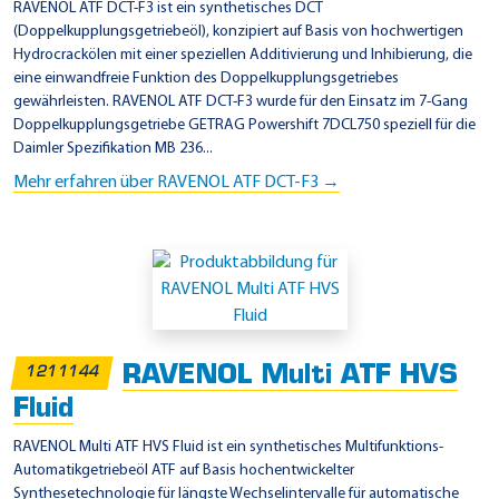
n
RAVENOL ATF DCT-F3 ist ein synthetisches DCT
t
(Doppelkupplungsgetriebeöl), konzipiert auf Basis von hochwertigen
Hydrocrackölen mit einer speziellen Additivierung und Inhibierung, die
h
eine einwandfreie Funktion des Doppelkupplungsgetriebes
e
gewährleisten. RAVENOL ATF DCT-F3 wurde für den Einsatz im 7-Gang
t
Doppelkupplungsgetriebe GETRAG Powershift 7DCL750 speziell für die
Daimler Spezifikation MB 236...
i
Mehr erfahren über RAVENOL ATF DCT-F3 →
s
c
h
RAVENOL Multi ATF HVS
1211144
Fluid
RAVENOL Multi ATF HVS Fluid ist ein synthetisches Multifunktions-
Automatikgetriebeöl ATF auf Basis hochentwickelter
Synthesetechnologie für längste Wechselintervalle für automatische