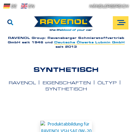
DE
EN
HÄNDLERBEREICH
RAVENOL Group:
Ravensberger Schmierstoffvertrieb
GmbH seit 1946 und
Deutsche Ölwerke Lubmin GmbH
seit 2013
SYNTHETISCH
RAVENOL
EIGENSCHAFTEN
ÖLTYP
SYNTHETISCH
E