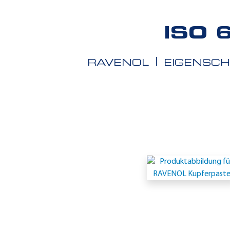
ISO 
RAVENOL
EIGENSC
Einsatzgeb
-
ISO
6743-
9:
ISO-
L-