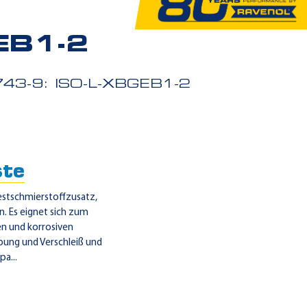
EB1-2
743-9: ISO-L-XBGEB1-2
te
estschmierstoffzusatz,
. Es eignet sich zum
en und korrosiven
bung und Verschleiß und
a...