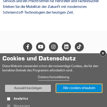
Services und ein Pflichttermin für Hersteller und Fachbesucher.
Erleben Sie die Mobilität der Zukunft mit modernsten
Schmierstoff-Technologien der heutigen Zeit.
×
Cookies und Datenschutz
© 2026 Ravensberger Schmierstoffvertrieb GmbH
Diese Website verwendet schon die notwendige Cookies, die für den
korrekten Betrieb des Programms erforderlich sind.
KONTAKT
Datenschutzerklärung
DATENSCHUTZERKLÄRUNG
IMPRESSUM
Alle cookies erlauben
AGB
Auswahl bestätigen
TEILNAHMEBEDINGUNGEN
HINWEISGEBERRICHTLINIE
Analytics
Necessary