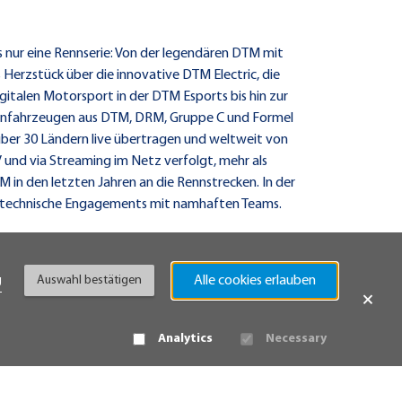
s nur eine Rennserie: Von der legendären DTM mit
 Herzstück über die innovative DTM Electric, die
gitalen Motorsport in der DTM Esports bis hin zur
ennfahrzeugen aus DTM, DRM, Gruppe C und Formel
 über 30 Ländern live übertragen und weltweit von
 und via Streaming im Netz verfolgt, mehr als
 in den letzten Jahren an die Rennstrecken. In der
technische Engagements mit namhaften Teams.
g
Alle cookies erlauben
Auswahl bestätigen
×
Analytics
Necessary
MPRESSUM
AGB
TEILNAHMEBEDINGUNGEN