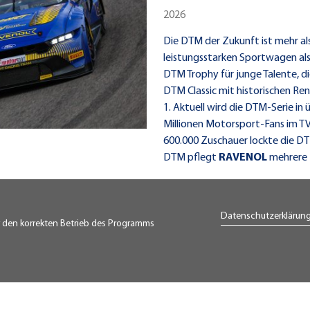
2026
Die DTM der Zukunft ist mehr al
leistungsstarken Sportwagen als
DTM Trophy für junge Talente, di
DTM Classic mit historischen R
1. Aktuell wird die DTM-Serie in
Millionen Motorsport-Fans im TV
600.000 Zuschauer lockte die DTM
DTM pflegt
RAVENOL
mehrere 
Datenschutzerklärun
r den korrekten Betrieb des Programms
eb GmbH
KONTAKT
DATENSCHUTZERKLÄRUNG
I