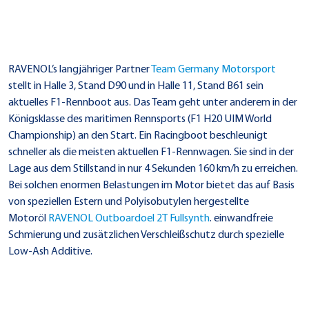
RAVENOL’s langjähriger Partner
Team Germany Motorsport
stellt in Halle 3, Stand D90 und in Halle 11, Stand B61 sein
aktuelles F1-Rennboot aus. Das Team geht unter anderem in der
Königsklasse des maritimen Rennsports (F1 H20 UIM World
Championship) an den Start. Ein Racingboot beschleunigt
schneller als die meisten aktuellen F1-Rennwagen. Sie sind in der
Lage aus dem Stillstand in nur 4 Sekunden 160 km/h zu erreichen.
Bei solchen enormen Belastungen im Motor bietet das auf Basis
von speziellen Estern und Polyisobutylen hergestellte
Motoröl
RAVENOL Outboardoel 2T Fullsynth
. einwandfreie
Schmierung und zusätzlichen Verschleißschutz durch spezielle
Low-Ash Additive.