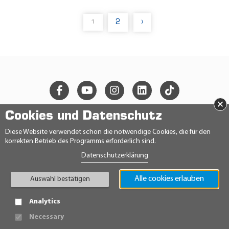
2
›
1
×
Cookies und Datenschutz
© 2026 Ravensberger Schmierstoffvertrieb GmbH
Diese Website verwendet schon die notwendige Cookies, die für den
korrekten Betrieb des Programms erforderlich sind.
KONTAKT
Datenschutzerklärung
DATENSCHUTZERKLÄRUNG
IMPRESSUM
AGB
Alle cookies erlauben
Auswahl bestätigen
TEILNAHMEBEDINGUNGEN
HINWEISGEBERRICHTLINIE
Analytics
Necessary