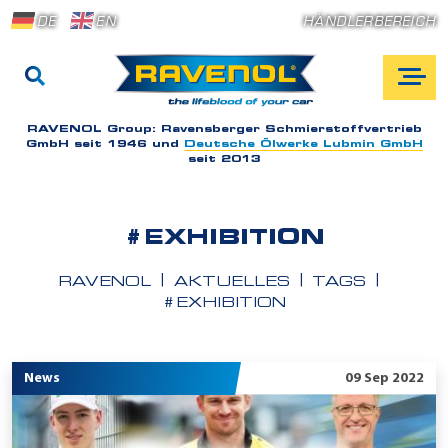
DE
EN
HÄNDLERBEREICH
RAVENOL Group:
Ravensberger Schmierstoffvertrieb
GmbH seit 1946 und
Deutsche Ölwerke Lubmin GmbH
seit 2013
#EXHIBITION
RAVENOL
AKTUELLES
TAGS
#EXHIBITION
News
09 Sep 2022