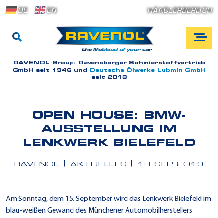
DE
EN
HÄNDLERBEREICH
RAVENOL Group:
Ravensberger Schmierstoffvertrieb
GmbH seit 1946 und
Deutsche Ölwerke Lubmin GmbH
seit 2013
OPEN HOUSE: BMW-
AUSSTELLUNG IM
LENKWERK BIELEFELD
RAVENOL
AKTUELLES
13 SEP 2019
Am Sonntag, dem 15. September wird das Lenkwerk Bielefeld im
blau-weißen Gewand des Münchener Automobilherstellers