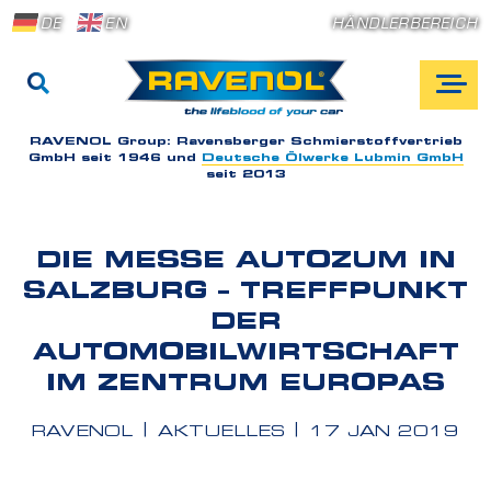
DE
EN
HÄNDLERBEREICH
RAVENOL Group:
Ravensberger Schmierstoffvertrieb
GmbH seit 1946 und
Deutsche Ölwerke Lubmin GmbH
seit 2013
DIE MESSE AUTOZUM IN
SALZBURG – TREFFPUNKT
DER
AUTOMOBILWIRTSCHAFT
IM ZENTRUM EUROPAS
RAVENOL
AKTUELLES
17 JAN 2019