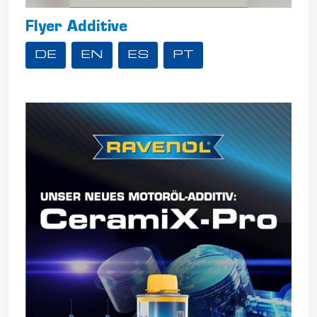
Flyer Additive
DE
EN
ES
PT