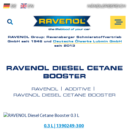
DE
EN
HÄNDLERBEREICH
RAVENOL Group:
Ravensberger Schmierstoffvertrieb
GmbH seit 1946 und
Deutsche Ölwerke Lubmin GmbH
seit 2013
RAVENOL DIESEL CETANE
BOOSTER
RAVENOL
ADDITIVE
RAVENOL DIESEL CETANE BOOSTER
0.3 L | 1390249-300