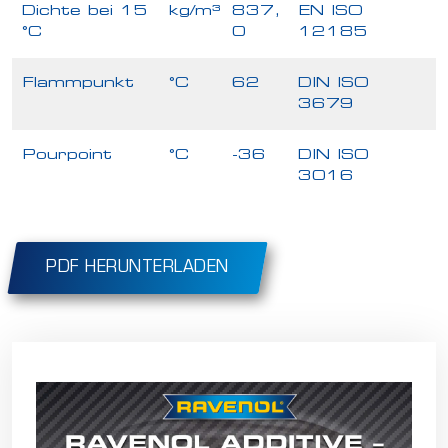
Dichte bei 15
kg/m³
837,
EN ISO
°C
0
12185
Flammpunkt
°C
62
DIN ISO
3679
Pourpoint
°C
-36
DIN ISO
3016
PDF HERUNTERLADEN