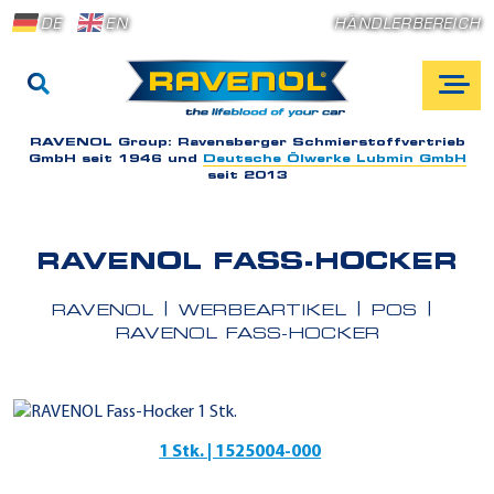
DE
EN
HÄNDLERBEREICH
RAVENOL Group:
Ravensberger Schmierstoffvertrieb
GmbH seit 1946 und
Deutsche Ölwerke Lubmin GmbH
seit 2013
RAVENOL FASS-HOCKER
RAVENOL
WERBEARTIKEL
POS
RAVENOL FASS-HOCKER
1 Stk. | 1525004-000