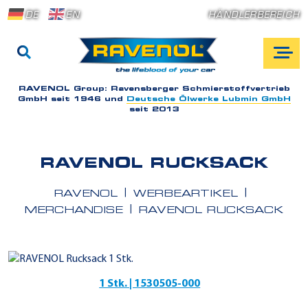
DE
EN
HÄNDLERBEREICH
RAVENOL Group:
Ravensberger Schmierstoffvertrieb
GmbH seit 1946 und
Deutsche Ölwerke Lubmin GmbH
seit 2013
RAVENOL RUCKSACK
RAVENOL
WERBEARTIKEL
MERCHANDISE
RAVENOL RUCKSACK
1 Stk. | 1530505-000