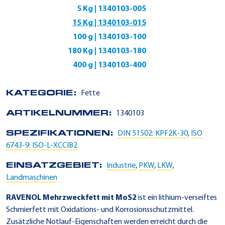
5 Kg | 1340103-005
15 Kg | 1340103-015
100 g | 1340103-100
180 Kg | 1340103-180
400 g | 1340103-400
KATEGORIE:
Fette
ARTIKELNUMMER:
1340103
SPEZIFIKATIONEN:
DIN 51502: KPF2K-30
,
ISO
6743-9: ISO-L-XCCIB2
EINSATZGEBIET:
Industrie
,
PKW
,
LKW
,
Landmaschinen
RAVENOL Mehrzweckfett mit MoS2
ist ein lithium-verseiftes
Schmierfett mit Oxidations- und Korrosionsschutzmittel.
Zusätzliche Notlauf-Eigenschaften werden erreicht durch die