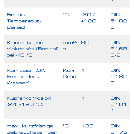
Einsatz-
°C
-30 /
DIN
Temperatur-
+120
5182
Bereich
5
Kinematische
mm²/
80
DIN
Viskosität (Basisöl)
s
5165
bei 40 °C
9-2
Korrosion (SKF
Korr.
1
DIN
Emcor dest.
Grad
5180
Wasser)
2
Kupferkorrosion
1
DIN
(24h/120 °C)
5181
1
max. kurzfristige
°C
130
DIN
Gebrauchstemper
5175