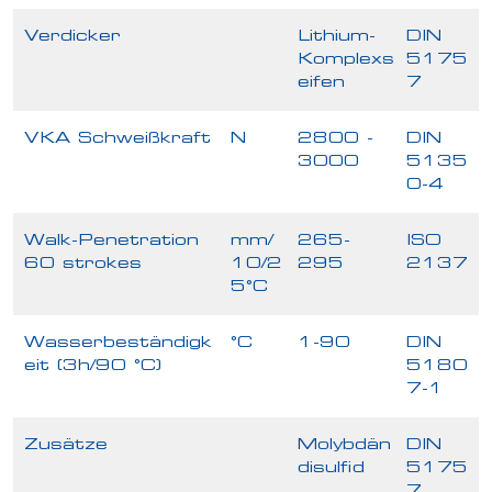
Verdicker
Lithium-
DIN
Komplexs
5175
eifen
7
VKA Schweißkraft
N
2800 -
DIN
3000
5135
0-4
Walk-Penetration
mm/
265-
ISO
60 strokes
10/2
295
2137
5°C
Wasserbeständigk
°C
1-90
DIN
eit (3h/90 °C)
5180
7-1
Zusätze
Molybdän
DIN
disulfid
5175
7