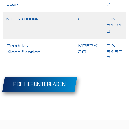
atur
7
NLGI-Klasse
2
DIN
5181
8
Produkt-
KPF2K-
DIN
Klassifikation
30
5150
2
PDF HERUNTERLADEN