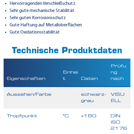
Hervorragenden Verschleißschutz
Sehr gute mechanische Stabilität
Sehr guten Korrosionsschutz
Gute Haftung auf Metalloberflächen
Gute Oxidationsstabilität
Technische Produktdaten
Prüfu
Einhei
ng
Eigenschaften
t
Daten
nach
Aussehen/Farbe
schwarz-
VISU
grau
ELL
Tropfpunkt
°C
>180
DIN
ISO
2176