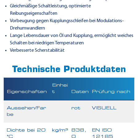
Gleichmäßige Schaltleistung, optimierte
Reibungseigenschaften
Vorbeugung gegen Kupplungsschleifen bei Modulations-
Drehumwandlern
Lange Lebensdauer von Öl und Kupplung, ermöglicht weiches
Schalten bei niedrigen Temperaturen
Verbesserte Scherstabilität
Technische Produktdaten
Einhei
Eigenschaften
t
Daten
Prüfung nach
Aussehen/Far
rot
VISUELL
be
Dichte bei 20
kg/m³
838,
EN ISO
°C
0
12185