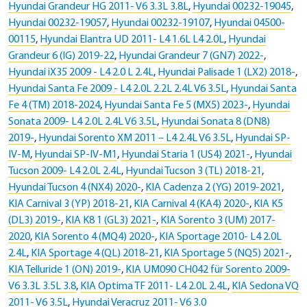
Hyundai Grandeur HG 2011- V6 3.3L 3.8L
,
Hyundai 00232-19045
,
Hyundai 00232-19057
,
Hyundai 00232-19107
,
Hyundai 04500-
00115
,
Hyundai Elantra UD 2011- L4 1.6L L4 2.0L
,
Hyundai
Grandeur 6 (IG) 2019-22
,
Hyundai Grandeur 7 (GN7) 2022-
,
Hyundai iX35 2009 - L4 2.0 L 2.4L
,
Hyundai Palisade 1 (LX2) 2018-
,
Hyundai Santa Fe 2009 - L4 2.0L 2.2L 2.4L V6 3.5L
,
Hyundai Santa
Fe 4 (TM) 2018-2024
,
Hyundai Santa Fe 5 (MX5) 2023-
,
Hyundai
Sonata 2009- L4 2.0L 2.4L V6 3.5L
,
Hyundai Sonata 8 (DN8)
2019-
,
Hyundai Sorento XM 2011 – L4 2.4L V6 3.5L
,
Hyundai SP-
IV-M
,
Hyundai SP-IV-M1
,
Hyundai Staria 1 (US4) 2021-
,
Hyundai
Tucson 2009- L4 2.0L 2.4L
,
Hyundai Tucson 3 (TL) 2018-21
,
Hyundai Tucson 4 (NX4) 2020-
,
KIA Cadenza 2 (YG) 2019-2021
,
KIA Carnival 3 (YP) 2018-21
,
KIA Carnival 4 (KA4) 2020-
,
KIA K5
(DL3) 2019-
,
KIA K8 1 (GL3) 2021-
,
KIA Sorento 3 (UM) 2017-
2020
,
KIA Sorento 4 (MQ4) 2020-
,
KIA Sportage 2010- L4 2.0L
2.4L
,
KIA Sportage 4 (QL) 2018-21
,
KIA Sportage 5 (NQ5) 2021-
,
KIA Telluride 1 (ON) 2019-
,
KIA UM090 CH042 für Sorento 2009-
V6 3.3L 3.5L 3.8
,
KIA Optima TF 2011- L4 2.0L 2.4L
,
KIA Sedona VQ
2011- V6 3.5L
,
Hyundai Veracruz 2011- V6 3.0