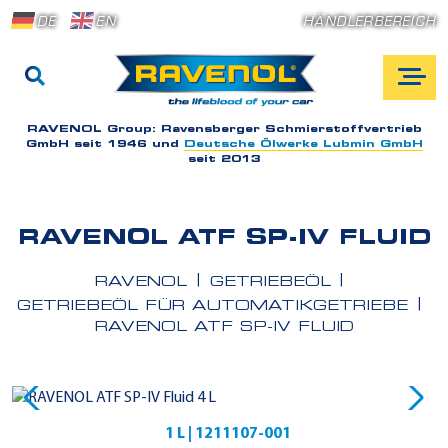
DE
EN
HÄNDLERBEREICH
RAVENOL Group:
Ravensberger Schmierstoffvertrieb
GmbH seit 1946 und
Deutsche Ölwerke Lubmin GmbH
seit 2013
RAVENOL ATF SP-IV FLUID
RAVENOL
GETRIEBEÖL
GETRIEBEÖL FÜR AUTOMATIKGETRIEBE
RAVENOL ATF SP-IV FLUID
1 L | 1211107-001