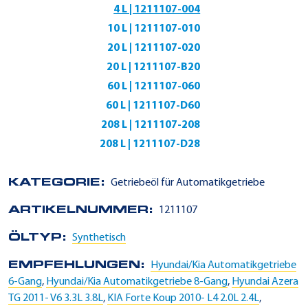
4 L | 1211107-004
10 L | 1211107-010
20 L | 1211107-020
20 L | 1211107-B20
60 L | 1211107-060
60 L | 1211107-D60
208 L | 1211107-208
208 L | 1211107-D28
KATEGORIE:
Getriebeöl für Automatikgetriebe
ARTIKELNUMMER:
1211107
ÖLTYP:
Synthetisch
EMPFEHLUNGEN:
Hyundai/Kia Automatikgetriebe
6-Gang
,
Hyundai/Kia Automatikgetriebe 8-Gang
,
Hyundai Azera
TG 2011- V6 3.3L 3.8L
,
KIA Forte Koup 2010- L4 2.0L 2.4L
,